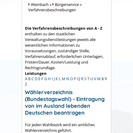
Wembach
»
Bürgerservice
»
Verfahrensbeschreibungen
Die Verfahrensbeschreibungen von A - Z
enthalten zu den staatlichen
Verwaltungsdienstleistungen jeweils alle
wesentlichen Informationen zu
Voraussetzungen, zuständiger Stelle,
Verfahrensablauf, erforderlichen Unterlagen,
Fristen/Dauer, Kosten/Leistung und
Rechtsgrundlage.
Leistungen
A
B
C
D
E
F
G
H
I
J
K
L
M
N
O
P
Q
R
S
T
U
V
W
X
Y
Z
Wählerverzeichnis
(Bundestagswahl) - Eintragung
von im Ausland lebenden
Deutschen beantragen
Für jeden Wahlbezirk wird ein amtliches
Wählerverzeichnis geführt.