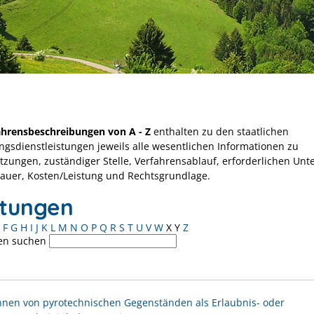
ahrensbeschreibungen von A - Z
enthalten zu den staatlichen
ngsdienstleistungen jeweils alle wesentlichen Informationen zu
tzungen, zuständiger Stelle, Verfahrensablauf, erforderlichen Unt
Dauer, Kosten/Leistung und Rechtsgrundlage.
stungen
F
G
H
I
J
K
L
M
N
O
P
Q
R
S
T
U
V
W
X
Y
Z
en suchen
nen von pyrotechnischen Gegenständen als Erlaubnis- oder