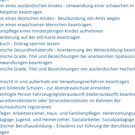
on eines ausländischen Kindes - Umwandlung einer schwachen in 
 Adoption beantragen
on eines deutschen Kindes - Beurkundung von Amts wegen
on eines erwachsenen Menschen beantragen
onspflege eines minderjährigen Kindes aufnehmen
änderung auf der eID-Karte beantragen
buch - Eintrag sperren lassen
ische Gesundheitsberufe - Anerkennung der Weiterbildung bean
ische Grade, Titel und Bezeichnungen bei anerkannten Spätaussi
mwandlungen beantragen
ische Grade, Titel und Bezeichnungen von ausländischen Hochsc
insicht in und außerhalb von Verwaltungsverfahren beantragen
ein bildende Schulen - zur Abendrealschule anmelden
rechtigte Person Fahrzeugregisterauskunft (Halterauskunft) beantr
rvicedienstleisterin oder Servicedienstleister im Rahmen der
scheaufsicht registrieren
fleger, Arbeitserzieher, Haus- und Familienpfleger, Heilerziehungsa
dagoge, Jugend- und Heimerzieher, Sozialarbeiter, Sozialpädagoge
discher Berufsausbildung – Erlaubnis zur Führung der Berufsbez
agen