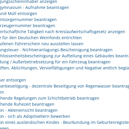
gungsscheininhaber anzeigen
gymnasium - Aufnahme beantragen
 und Müll entsorgen
entsorgernummer beantragen
erzeugernummer beantragen
irtschaftliche Tätigkeit nach Kreislaufwirtschaftsgesetz anzeigen
 für den Deutschen Weinfonds entrichten
ufenen Führerschein neu ausstellen lassen
ungsteuer - Nichtveranlagungs-Bescheinigung beantragen
hlossenheitsbescheinigung zur Aufteilung eines Gebäudes beant
ung / Außerbetriebsetzung für ein Fahrzeug beantragen
iften, Ablichtungen, Vervielfältigungen und Negative amtlich begl
er entsorgen
erbeseitigung - dezentrale Beseitigung von Regenwasser beantra
en
hende Regelungen zum Schichtbetrieb beantragen
hende Ruhezeit beantragen
on - Akteneinsicht beantragen
on - sich als Adoptiveltern bewerben
on eines ausländischen Kindes - Beurkundung im Geburtenregiste
agen