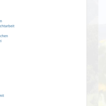
en
chtarbeit
ichen
i
mit