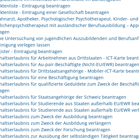
ektenliste - Eintragung beantragen
ektenliste - Eintragung einer Gesellschaft beantragen
Zahnarzt, Apotheker, Psychologischer Psychotherapeut, Kinder- und
lichenpsychotherapeut mit ausländischer Berufsausbildung – App
agen
che Untersuchung von jugendlichen Auszubildenden und Berufsanf
inigung vorlegen lassen
gister - Eintragung beantragen
haltserlaubnis für Arbeitnehmer aus Drittstaaten - ICT-Karte bean
haltserlaubnis für Au-pair-Beschäftigte (Nicht-EU/EWR) beantrage
haltserlaubnis für Drittstaatsangehörige - Mobiler-ICT-Karte bean
haltserlaubnis für eine Beschäftigung beantragen
haltserlaubnis für qualifizierte Geduldete zum Zweck der Beschäft
agen
haltserlaubnis für Staatsangehörige der Schweiz beantragen
haltserlaubnis für Studierende aus Staaten außerhalb EU/EWR be
haltserlaubnis für Studierende aus Staaten außerhalb EU/EWR ver
haltserlaubnis zum Zweck der Ausbildung beantragen
haltserlaubnis zum Zweck der Ausbildung verlängern
haltserlaubnis zum Zweck der Forschung beantragen
haltserlaubnis zur Ausübung der selbständigen Tätigkeit beantra