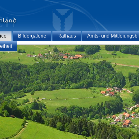
ice
Bildergalerie
Rathaus
Amts- und Mittleiungsbl
eiheit