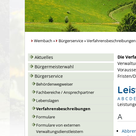
Wembach
»
Bürgerservice
»
Verfahrensbeschreibungen
Die Verf
Aktuelles
Verwaltu
Bürgermeisterwahl
Vorausse
Bürgerservice
Fristen/
Behördenwegweiser
Lei
Fachbereiche / Ansprechpartner
A
B
C
D
E
Lebenslagen
Leistung
Verfahrensbeschreibungen
A
Formulare
Formulare von externen
Abbren
Verwaltungsdienstleistern