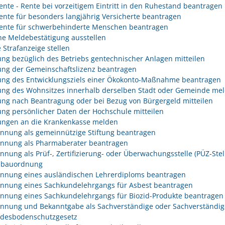
rente - Rente bei vorzeitigem Eintritt in den Ruhestand beantragen
rente für besonders langjährig Versicherte beantragen
rente für schwerbehinderte Menschen beantragen
he Meldebestätigung ausstellen
 Strafanzeige stellen
ng bezüglich des Betriebs gentechnischer Anlagen mitteilen
ng der Gemeinschaftslizenz beantragen
ng des Entwicklungsziels einer Ökokonto-Maßnahme beantragen
ng des Wohnsitzes innerhalb derselben Stadt oder Gemeinde me
ng nach Beantragung oder bei Bezug von Bürgergeld mitteilen
ng persönlicher Daten der Hochschule mitteilen
ngen an die Krankenkasse melden
nnung als gemeinnützige Stiftung beantragen
nnung als Pharmaberater beantragen
nnung als Prüf-, Zertifizierung- oder Überwachungsstelle (PÜZ-Stel
sbauordnung
nnung eines ausländischen Lehrerdiploms beantragen
nnung eines Sachkundelehrgangs für Asbest beantragen
nnung eines Sachkundelehrgangs für Biozid-Produkte beantragen
nnung und Bekanntgabe als Sachverständige oder Sachverständig
desbodenschutzgesetz