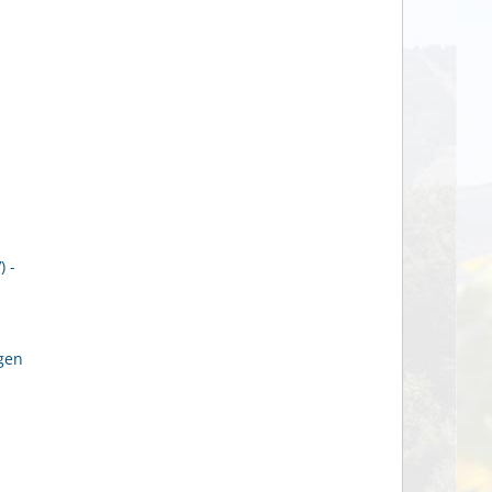
 -
gen