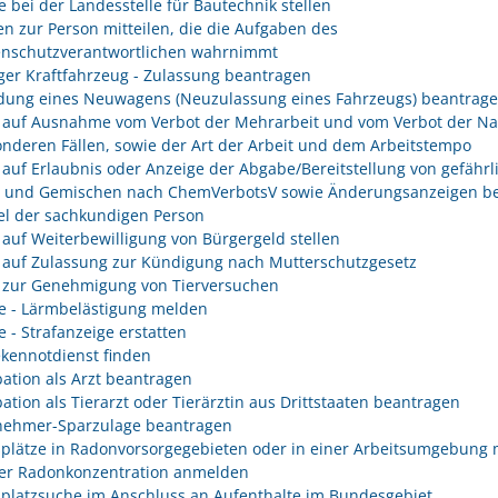
e bei der Landesstelle für Bautechnik stellen
n zur Person mitteilen, die die Aufgaben des
enschutzverantwortlichen wahrnimmt
er Kraftfahrzeug - Zulassung beantragen
ung eines Neuwagens (Neuzulassung eines Fahrzeugs) beantrag
 auf Ausnahme vom Verbot der Mehrarbeit und vom Verbot der Na
onderen Fällen, sowie der Art der Arbeit und dem Arbeitstempo
 auf Erlaubnis oder Anzeige der Abgabe/Bereitstellung von gefährl
n und Gemischen nach ChemVerbotsV sowie Änderungsanzeigen be
l der sachkundigen Person
 auf Weiterbewilligung von Bürgergeld stellen
 auf Zulassung zur Kündigung nach Mutterschutzgesetz
 zur Genehmigung von Tierversuchen
e - Lärmbelästigung melden
e - Strafanzeige erstatten
kennotdienst finden
ation als Arzt beantragen
ation als Tierarzt oder Tierärztin aus Drittstaaten beantragen
nehmer-Sparzulage beantragen
splätze in Radonvorsorgegebieten oder in einer Arbeitsumgebung 
er Radonkonzentration anmelden
splatzsuche im Anschluss an Aufenthalte im Bundesgebiet