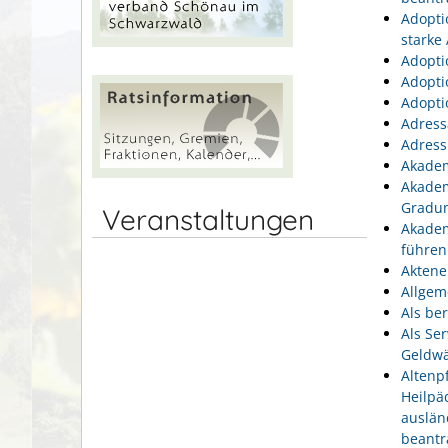
Adopti
starke
Adopti
Adopti
Adopti
Adress
Adress
Akadem
Akadem
Gradu
Veranstaltungen
Akadem
führen
Aktene
Allgem
Als be
Als Se
Geldwä
Altenp
Heilpä
auslän
beantr