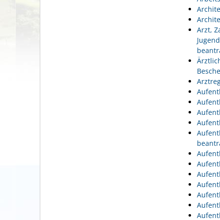
Archit
Archit
Arzt, 
Jugend
beantr
Ärztli
Besche
Arztre
Aufent
Aufent
Aufent
Aufent
Aufent
beantr
Aufent
Aufent
Aufent
Aufent
Aufent
Aufent
Aufent