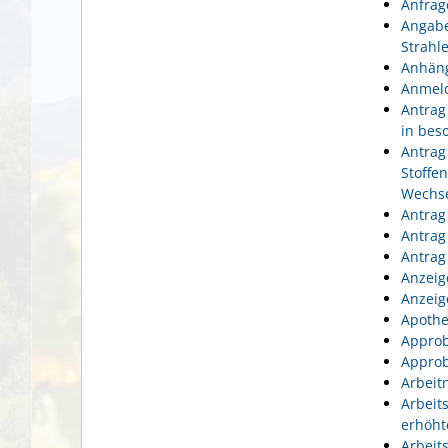
Anfrag
Angabe
Strahl
Anhäng
Anmeld
Antrag
in bes
Antrag
Stoffe
Wechse
Antrag
Antrag
Antrag
Anzeig
Anzeig
Apothe
Approb
Approb
Arbeit
Arbeit
erhöht
Arbeit