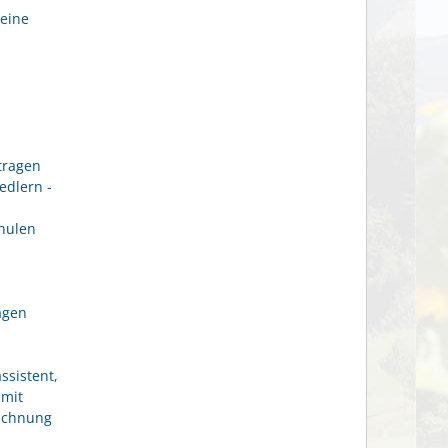
eine
tragen
edlern -
hulen
agen
ssistent,
 mit
eichnung