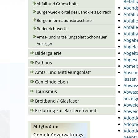
Befähi
Abfall und Grünschnitt
Abend
Bürger-Geo-Portal des Landkreis Lörrach
Abfall
Bürgerinformationsbroschüre
Abfall
Abfall
Bodenrichtwerte
Abfallw
Amts- und Mitteilungsblatt Schönauer
Abgabe
Anzeiger
Abgela
Bildergalerie
Abgelt
Abgesc
Rathaus
Abmeld
Amts- und Mittleiungsblatt
Abschr
lassen
Gemeindeleben
Abwass
Tourismus
Abwass
anzeig
Breitband / Glasfaser
Abweic
Erklärung zur Barrierefreiheit
Abweic
Adopti
Adopti
Adopti
beantr