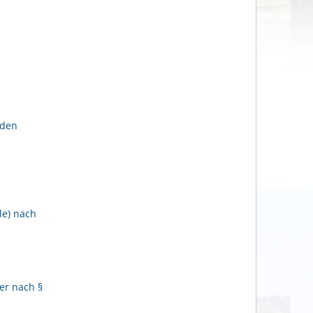
lden
le) nach
er nach §