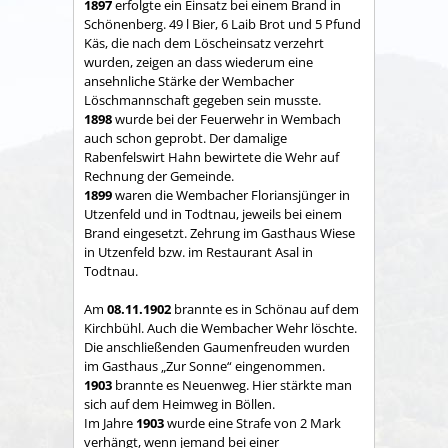
1897
erfolgte ein Einsatz bei einem Brand in
Schönenberg. 49 l Bier, 6 Laib Brot und 5 Pfund
Käs, die nach dem Löscheinsatz verzehrt
wurden, zeigen an dass wiederum eine
ansehnliche Stärke der Wembacher
Löschmannschaft gegeben sein musste.
1898
wurde bei der Feuerwehr in Wembach
auch schon geprobt. Der damalige
Rabenfelswirt Hahn bewirtete die Wehr auf
Rechnung der Gemeinde.
1899
waren die Wembacher Floriansjünger in
Utzenfeld und in Todtnau, jeweils bei einem
Brand eingesetzt. Zehrung im Gasthaus Wiese
in Utzenfeld bzw. im Restaurant Asal in
Todtnau.
Am
08.11.1902
brannte es in Schönau auf dem
Kirchbühl. Auch die Wembacher Wehr löschte.
Die anschließenden Gaumenfreuden wurden
im Gasthaus „Zur Sonne“ eingenommen.
1903
brannte es Neuenweg. Hier stärkte man
sich auf dem Heimweg in Böllen.
Im Jahre
1903
wurde eine Strafe von 2 Mark
verhängt, wenn jemand bei einer