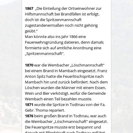
1867
„Die Einteilung der Ortseinwohner zur
Hilfsmannschaft bei Brandfällen ist erfolgt,
doch ist die Spritzenmannschaft
zugestandenermaßen noch nicht gehörig
geübt.“
Man könnte also ins Jahr 1866 eine
Feuerwehrsgründung datieren, denn damals
formierte sich auf amtliche Anordnung eine
„Spritzenmannschaft“.
1870
war die Wembacher „Löschmannschaft“
bei einem Brand in Mambach eingesetzt. Franz
Anton Spitz hatte die Feuerlöschspritze nach
Mambach hin und zurück befördert. Nach dem
Löschen wurden die Männer mit einem Essen,
Wein und Bier verköstigt, wofür die Gemeinde
Wembach einen Teil bezahlen musste.
1871
wurde die Spritze in Todtnau von der Fa.
Gebr. Thoma repariert.
1876
beim großen Brand in Todtnau, war auch
die Wembacher „Löschmannschaft“ eingesetzt.
Die Feuerspritze musste erst bespannt und
danach mit Pferdekraft nach Todtnau geführt