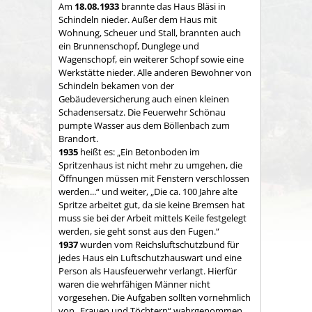
Am
18.08.1933
brannte das Haus Bläsi in
Schindeln nieder. Außer dem Haus mit
Wohnung, Scheuer und Stall, brannten auch
ein Brunnenschopf, Dunglege und
Wagenschopf, ein weiterer Schopf sowie eine
Werkstätte nieder. Alle anderen Bewohner von
Schindeln bekamen von der
Gebäudeversicherung auch einen kleinen
Schadensersatz. Die Feuerwehr Schönau
pumpte Wasser aus dem Böllenbach zum
Brandort.
1935
heißt es: „Ein Betonboden im
Spritzenhaus ist nicht mehr zu umgehen, die
Öffnungen müssen mit Fenstern verschlossen
werden...“ und weiter, „Die ca. 100 Jahre alte
Spritze arbeitet gut, da sie keine Bremsen hat
muss sie bei der Arbeit mittels Keile festgelegt
werden, sie geht sonst aus den Fugen.“
1937
wurden vom Reichsluftschutzbund für
jedes Haus ein Luftschutzhauswart und eine
Person als Hausfeuerwehr verlangt. Hierfür
waren die wehrfähigen Männer nicht
vorgesehen. Die Aufgaben sollten vornehmlich
von „Frauen und Töchtern“ wahrgenommen