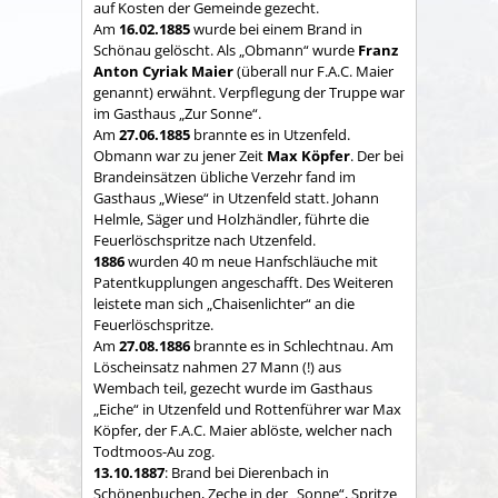
auf Kosten der Gemeinde gezecht.
Am
16.02.1885
wurde bei einem Brand in
Schönau gelöscht. Als „Obmann“ wurde
Franz
Anton Cyriak Maier
(überall nur F.A.C. Maier
genannt) erwähnt. Verpflegung der Truppe war
im Gasthaus „Zur Sonne“.
Am
27.06.1885
brannte es in Utzenfeld.
Obmann war zu jener Zeit
Max Köpfer
. Der bei
Brandeinsätzen übliche Verzehr fand im
Gasthaus „Wiese“ in Utzenfeld statt. Johann
Helmle, Säger und Holzhändler, führte die
Feuerlöschspritze nach Utzenfeld.
1886
wurden 40 m neue Hanfschläuche mit
Patentkupplungen angeschafft. Des Weiteren
leistete man sich „Chaisenlichter“ an die
Feuerlöschspritze.
Am
27.08.1886
brannte es in Schlechtnau. Am
Löscheinsatz nahmen 27 Mann (!) aus
Wembach teil, gezecht wurde im Gasthaus
„Eiche“ in Utzenfeld und Rottenführer war Max
Köpfer, der F.A.C. Maier ablöste, welcher nach
Todtmoos-Au zog.
13.10.1887
: Brand bei Dierenbach in
Schönenbuchen, Zeche in der „Sonne“, Spritze