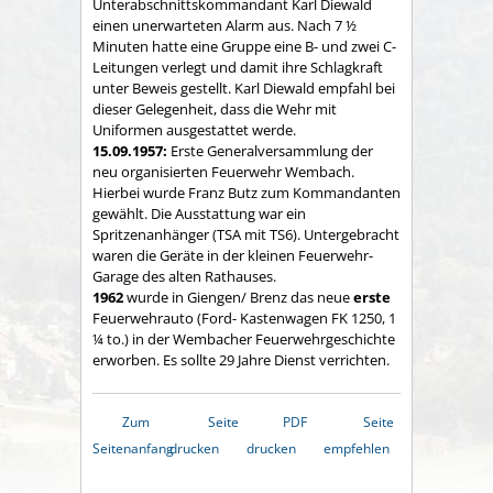
Unterabschnittskommandant Karl Diewald
einen unerwarteten Alarm aus. Nach 7 ½
Minuten hatte eine Gruppe eine B- und zwei C-
Leitungen verlegt und damit ihre Schlagkraft
unter Beweis gestellt. Karl Diewald empfahl bei
dieser Gelegenheit, dass die Wehr mit
Uniformen ausgestattet werde.
15.09.1957:
Erste Generalversammlung der
neu organisierten Feuerwehr Wembach.
Hierbei wurde Franz Butz zum Kommandanten
gewählt. Die Ausstattung war ein
Spritzenanhänger (TSA mit TS6). Untergebracht
waren die Geräte in der kleinen Feuerwehr-
Garage des alten Rathauses.
1962
wurde in Giengen/ Brenz das neue
erste
Feuerwehrauto (Ford- Kastenwagen FK 1250, 1
¼ to.) in der Wembacher Feuerwehrgeschichte
erworben. Es sollte 29 Jahre Dienst verrichten.
Zum
Seite
PDF
Seite
Seitenanfang
drucken
drucken
empfehlen