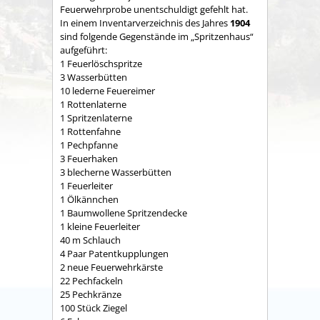
Feuerwehrprobe unentschuldigt gefehlt hat.
In einem Inventarverzeichnis des Jahres
1904
sind folgende Gegenstände im „Spritzenhaus“
aufgeführt:
1 Feuerlöschspritze
3 Wasserbütten
10 lederne Feuereimer
1 Rottenlaterne
1 Spritzenlaterne
1 Rottenfahne
1 Pechpfanne
3 Feuerhaken
3 blecherne Wasserbütten
1 Feuerleiter
1 Ölkännchen
1 Baumwollene Spritzendecke
1 kleine Feuerleiter
40 m Schlauch
4 Paar Patentkupplungen
2 neue Feuerwehrkärste
22 Pechfackeln
25 Pechkränze
100 Stück Ziegel