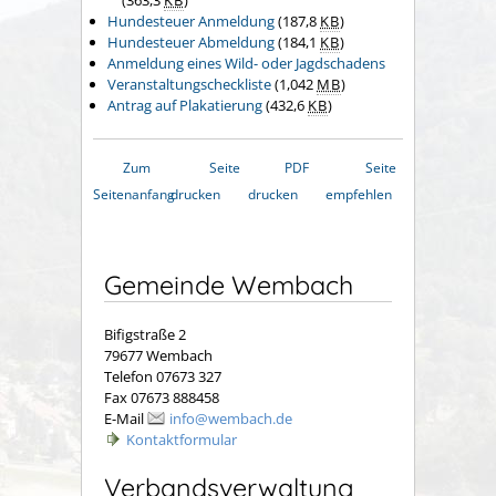
(363,3
KB
)
Hundesteuer Anmeldung
(187,8
KB
)
Hundesteuer Abmeldung
(184,1
KB
)
Anmeldung eines Wild- oder Jagdschadens
Veranstaltungscheckliste
(1,042
MB
)
Antrag auf Plakatierung
(432,6
KB
)
Zum
Seite
PDF
Seite
Seitenanfang
drucken
drucken
empfehlen
Gemeinde Wembach
Bifigstraße 2
79677 Wembach
Telefon 07673 327
Fax 07673 888458
E-Mail
info@wembach.de
Kontaktformular
Verbandsverwaltung