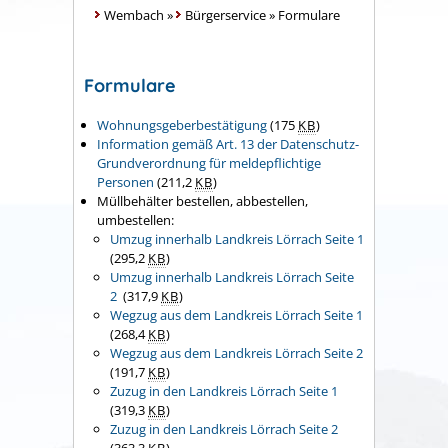
Wembach
»
Bürgerservice
»
Formulare
Formulare
Wohnungsgeberbestätigung
(175
KB
)
Information gemäß Art. 13 der Datenschutz-
Grundverordnung für meldepflichtige
Personen
(211,2
KB
)
Müllbehälter bestellen, abbestellen,
umbestellen:
Umzug innerhalb Landkreis Lörrach Seite 1
(295,2
KB
)
Umzug innerhalb Landkreis Lörrach Seite
2
(317,9
KB
)
Wegzug aus dem Landkreis Lörrach Seite 1
(268,4
KB
)
Wegzug aus dem Landkreis Lörrach Seite 2
(191,7
KB
)
Zuzug in den Landkreis Lörrach Seite 1
(319,3
KB
)
Zuzug in den Landkreis Lörrach Seite 2