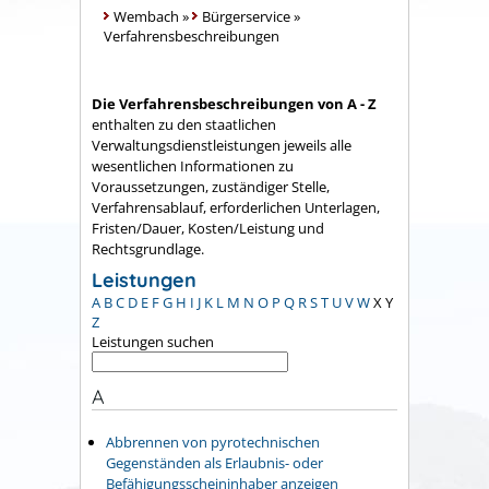
Wembach
»
Bürgerservice
»
Verfahrensbeschreibungen
Die Verfahrensbeschreibungen von A - Z
enthalten zu den staatlichen
Verwaltungsdienstleistungen jeweils alle
wesentlichen Informationen zu
Voraussetzungen, zuständiger Stelle,
Verfahrensablauf, erforderlichen Unterlagen,
Fristen/Dauer, Kosten/Leistung und
Rechtsgrundlage.
Leistungen
A
B
C
D
E
F
G
H
I
J
K
L
M
N
O
P
Q
R
S
T
U
V
W
X
Y
Z
Leistungen suchen
A
Abbrennen von pyrotechnischen
Gegenständen als Erlaubnis- oder
Befähigungsscheininhaber anzeigen