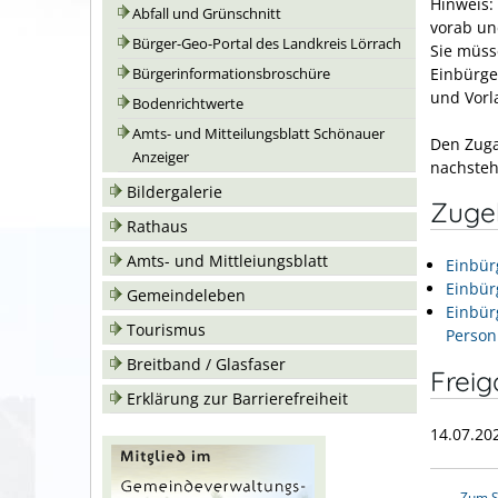
Hinweis:
Abfall und Grünschnitt
vorab un
Bürger-Geo-Portal des Landkreis Lörrach
Sie müss
Einbürge
Bürgerinformationsbroschüre
und Vorl
Bodenrichtwerte
Amts- und Mitteilungsblatt Schönauer
Den Zuga
Anzeiger
nachsteh
Bildergalerie
Zuge
Rathaus
Amts- und Mittleiungsblatt
Einbür
Einbür
Gemeindeleben
Einbür
Tourismus
Person
Breitband / Glasfaser
Frei
Erklärung zur Barrierefreiheit
14.07.20
Zum S