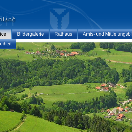
ice
Bildergalerie
Rathaus
Amts- und Mittleiungsbl
eiheit