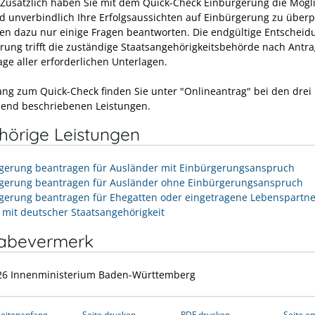
 Zusätzlich haben Sie mit dem Quick-Check Einbürgerung die Mögli
d unverbindlich Ihre Erfolgsaussichten auf Einbürgerung zu überp
en dazu nur einige Fragen beantworten. Die endgültige Entscheid
rung trifft die zuständige Staatsangehörigkeitsbehörde nach Antra
age aller erforderlichen Unterlagen.
ng zum Quick-Check finden Sie unter "Onlineantrag" bei den drei
end beschriebenen Leistungen.
hörige Leistungen
gerung beantragen für Ausländer mit Einbürgerungsanspruch
gerung beantragen für Ausländer ohne Einbürgerungsanspruch
gerung beantragen für Ehegatten oder eingetragene Lebenspartne
 mit deutscher Staatsangehörigkeit
gabevermerk
26 Innenministerium Baden-Württemberg
eitenanfang
Seite drucken
PDF drucken
Seite e