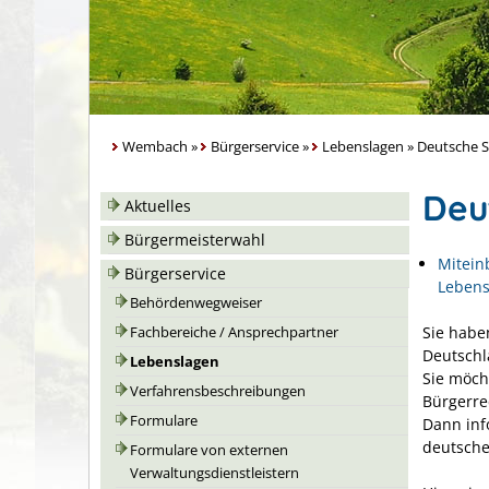
Wembach
»
Bürgerservice
»
Lebenslagen
»
Deutsche S
Deu
Aktuelles
Bürgermeisterwahl
Mitein
Bürgerservice
Lebens
Behördenwegweiser
Sie habe
Fachbereiche / Ansprechpartner
Deutschl
Lebenslagen
Sie möch
Verfahrensbeschreibungen
Bürgerre
Formulare
Dann inf
deutsche
Formulare von externen
Verwaltungsdienstleistern