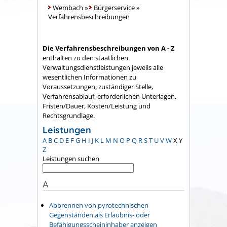
Wembach
»
Bürgerservice
»
Verfahrensbeschreibungen
Die Verfahrensbeschreibungen von A - Z
enthalten zu den staatlichen
Verwaltungsdienstleistungen jeweils alle
wesentlichen Informationen zu
Voraussetzungen, zuständiger Stelle,
Verfahrensablauf, erforderlichen Unterlagen,
Fristen/Dauer, Kosten/Leistung und
Rechtsgrundlage.
Leistungen
A
B
C
D
E
F
G
H
I
J
K
L
M
N
O
P
Q
R
S
T
U
V
W
X
Y
Z
Leistungen suchen
A
Abbrennen von pyrotechnischen
Gegenständen als Erlaubnis- oder
Befähigungsscheininhaber anzeigen