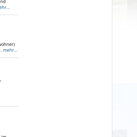
und
hr...
s
wohner)
..
mehr...
r
 im