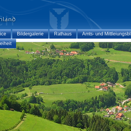
ice
Bildergalerie
Rathaus
Amts- und Mittleiungsbl
eiheit