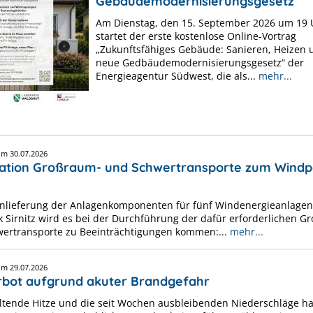
Gebäudemodernisierungsgesetz
Am Dienstag, den 15. September 2026 um 19 
startet der erste kostenlose Online-Vortrag
„Zukunftsfähiges Gebäude: Sanieren, Heizen 
neue Gedbäudemodernisierungsgesetz“ der
Energieagentur Südwest, die als...
mehr...
vom
30.07.2026
ation Großraum- und Schwertransporte zum Windp
Anlieferung der Anlagenkomponenten für fünf Windenergieanlage
 Sirnitz wird es bei der Durchführung der dafür erforderlichen G
ertransporte zu Beeinträchtigungen kommen:...
mehr...
vom
29.07.2026
erbot aufgrund akuter Brandgefahr
ltende Hitze und die seit Wochen ausbleibenden Niederschläge h