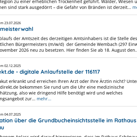
Region zu einer erheblichen Trockenheit geführt. Wälder, Wiesen 
en sind stark ausgedörrt – die Gefahr von Bränden ist derzeit...
me
vom
23.07.2026
meisterwahl
laufs der Amtszeit des derzeitigen Amtsinhabers ist die Stelle de
lichen Bürgermeisters (m/w/d) der Gemeinde Wembach (297 Ein
ovember 2026 neu zu besetzen. Hier finden Sie ab 18. August den.
vom
02.12.2025
kt.de - digitale Anlaufstelle der 116117
akut erkrankt und erreichen Ihren Arzt oder Ihre Ärztin nicht? Unte
irekt.de bekommen Sie rund um die Uhr eine medizinische
chätzung, also wie dringend Hilfe benötigt wird und welches
ngsangebot zur...
mehr...
vom
04.07.2025
ation über die Grundbucheinsichtsstelle im Rathaus
au
benem Anlass wird darauf hingewiesen, dass im Rathaus Schönau