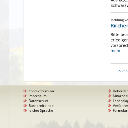
Schwarzw
Meldung 
Kirchen
Bitte bea
erledige
vorsprech
mehr...
Zum S
Kontaktformular
Behörde
Impressum
Mitarbeit
Datenschutz
Lebensla
Barrierefreiheit
Verfahre
leichte Sprache
Formular