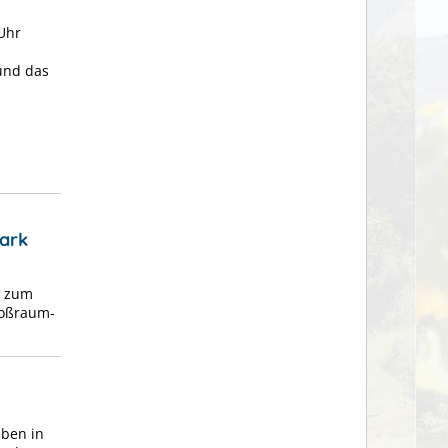
Uhr
und das
ark
n zum
roßraum-
aben in