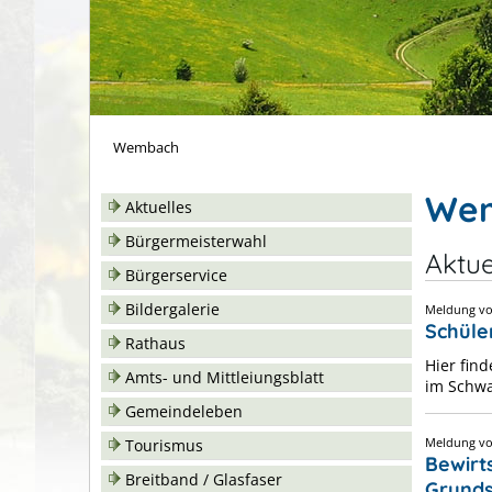
Wembach
We
Aktuelles
Bürgermeisterwahl
Aktu
Bürgerservice
Bildergalerie
Meldung 
Schüle
Rathaus
Hier fin
Amts- und Mittleiungsblatt
im Schw
Gemeindeleben
Meldung 
Tourismus
Bewirt
Breitband / Glasfaser
Grunds