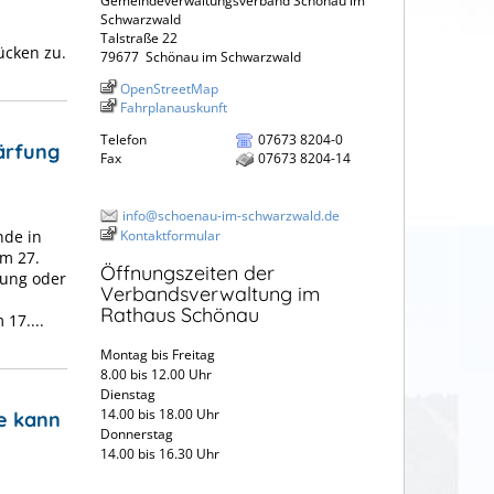
Gemeindeverwaltungsverband Schönau im
Schwarzwald
Talstraße 22
ücken zu.
79677
Schönau im Schwarzwald
OpenStreetMap
Fahrplanauskunft
Telefon
07673 8204-0
ärfung
Fax
07673 8204-14
info@schoenau-im-schwarzwald.de
Kontaktformular
nde in
em 27.
Öffnungszeiten der
rung oder
Verbandsverwaltung im
Rathaus Schönau
17....
Montag bis Freitag
8.00 bis 12.00 Uhr
Dienstag
14.00 bis 18.00 Uhr
e kann
Donnerstag
14.00 bis 16.30 Uhr