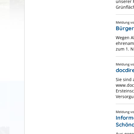
unserer 
Grünfläch
Meldung 
Bürger
Wegen Ab
ehrenamt
zum 1. N
Meldung 
docdire
Sie sind 
www.docd
Ersteins
Versorgu
Meldung 
Inform
Schön
Aus gege