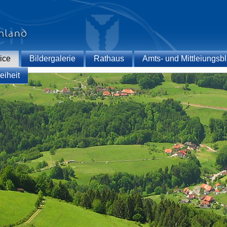
ice
Bildergalerie
Rathaus
Amts- und Mittleiungsbl
eiheit