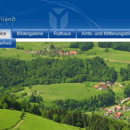
ice
Bildergalerie
Rathaus
Amts- und Mittleiungsbl
eiheit