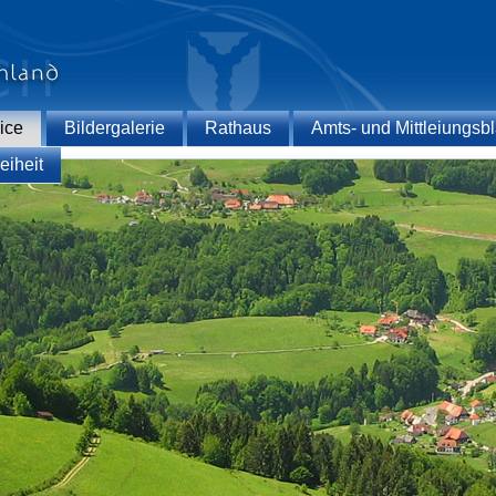
ice
Bildergalerie
Rathaus
Amts- und Mittleiungsbl
eiheit