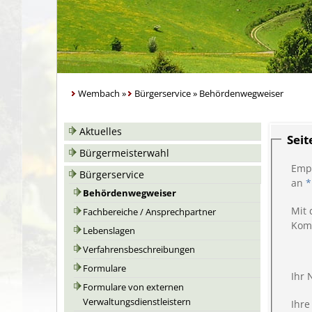
Wembach
»
Bürgerservice
»
Behördenwegweiser
Aktuelles
Sei
Bürgermeisterwahl
Emp
Bürgerservice
an
*
Behördenwegweiser
Mit 
Fachbereiche / Ansprechpartner
Kom
Lebenslagen
Verfahrensbeschreibungen
Formulare
Ihr
Formulare von externen
Verwaltungsdienstleistern
Ihre