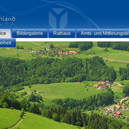
ice
Bildergalerie
Rathaus
Amts- und Mittleiungsbl
eiheit