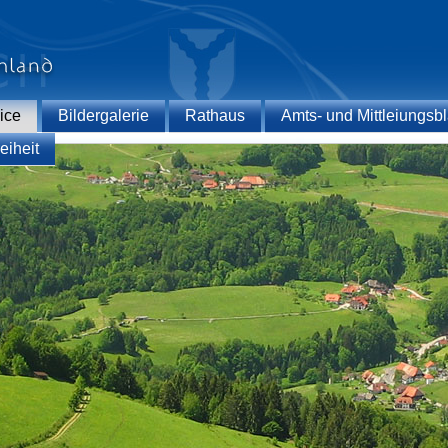
ice
Bildergalerie
Rathaus
Amts- und Mittleiungsbl
eiheit