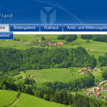
ice
Bildergalerie
Rathaus
Amts- und Mittleiungsbl
eiheit