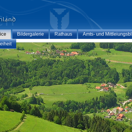
ice
Bildergalerie
Rathaus
Amts- und Mittleiungsbl
eiheit