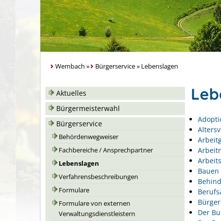
Wembach
»
Bürgerservice
»
Lebenslagen
Leb
Aktuelles
Bürgermeisterwahl
Adopti
Bürgerservice
Alters
Behördenwegweiser
Arbeit
Arbeit
Fachbereiche / Ansprechpartner
Arbeits
Lebenslagen
Bauen 
Verfahrensbeschreibungen
Behin
Formulare
Berufs
Bürger
Formulare von externen
Der Bu
Verwaltungsdienstleistern