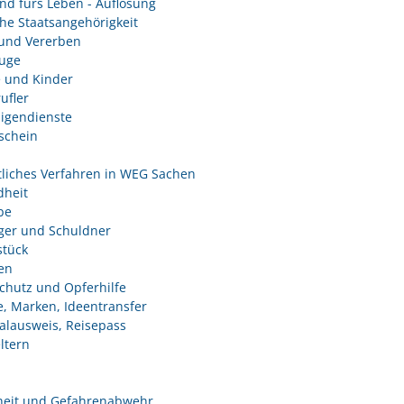
nd fürs Leben - Auflösung
he Staatsangehörigkeit
und Vererben
uge
e und Kinder
ufler
ligendienste
schein
tliches Verfahren in WEG Sachen
heit
be
ger und Schuldner
tück
en
chutz und Opferhilfe
e, Marken, Ideentransfer
alausweis, Reisepass
ltern
heit und Gefahrenabwehr