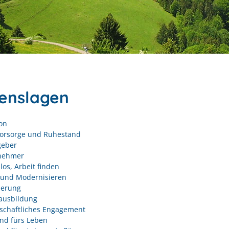
enslagen
on
vorsorge und Ruhestand
geber
nehmer
los, Arbeit finden
und Modernisieren
derung
ausbildung
schaftliches Engagement
nd fürs Leben