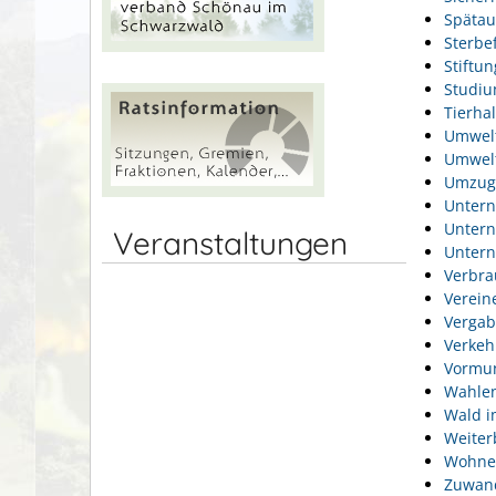
Spätau
Sterbef
Stiftu
Studi
Tierhal
Umwel
Umwelt
Umzug
Unter
Unter
Veranstaltungen
Unter
Verbra
Verein
Vergab
Verkeh
Vormun
Wahlen
Wald i
Weiter
Wohne
Zuwan