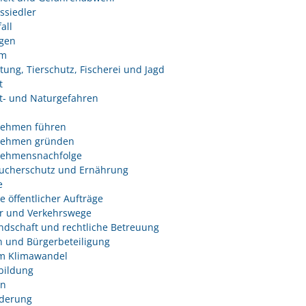
ssiedler
all
ngen
um
tung, Tierschutz, Fischerei und Jagd
t
- und Naturgefahren
nehmen führen
nehmen gründen
nehmensnachfolge
ucherschutz und Ernährung
e
e öffentlicher Aufträge
r und Verkehrswege
dschaft und rechtliche Betreuung
 und Bürgerbeteiligung
m Klimawandel
bildung
n
derung