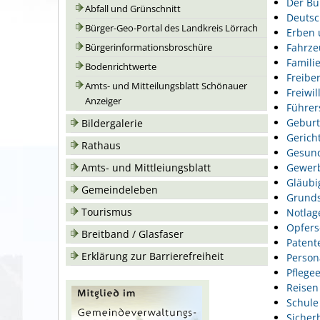
Der Bu
Abfall und Grünschnitt
Deutsc
Bürger-Geo-Portal des Landkreis Lörrach
Erben 
Fahrze
Bürgerinformationsbroschüre
Famili
Bodenrichtwerte
Freiber
Amts- und Mitteilungsblatt Schönauer
Freiwil
Anzeiger
Führer
Geburt
Bildergalerie
Gerich
Rathaus
Gesund
Gewer
Amts- und Mittleiungsblatt
Gläubi
Gemeindeleben
Grunds
Tourismus
Notlag
Opfers
Breitband / Glasfaser
Patent
Erklärung zur Barrierefreiheit
Person
Pflegee
Reisen
Schule
Sicher