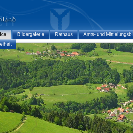
ice
Bildergalerie
Rathaus
Amts- und Mittleiungsbl
eiheit