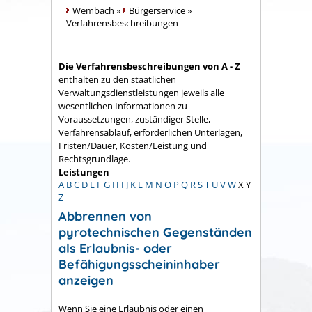
Wembach
»
Bürgerservice
»
Verfahrensbeschreibungen
Die Verfahrensbeschreibungen von A - Z
enthalten zu den staatlichen
Verwaltungsdienstleistungen jeweils alle
wesentlichen Informationen zu
Voraussetzungen, zuständiger Stelle,
Verfahrensablauf, erforderlichen Unterlagen,
Fristen/Dauer, Kosten/Leistung und
Rechtsgrundlage.
Leistungen
A
B
C
D
E
F
G
H
I
J
K
L
M
N
O
P
Q
R
S
T
U
V
W
X
Y
Z
Abbrennen von
pyrotechnischen Gegenständen
als Erlaubnis- oder
Befähigungsscheininhaber
anzeigen
Wenn Sie eine Erlaubnis oder einen