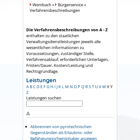
Wembach
»
Bürgerservice
»
Verfahrensbeschreibungen
Die Verfahrensbeschreibungen von A - Z
enthalten zu den staatlichen
Verwaltungsdienstleistungen jeweils alle
wesentlichen Informationen zu
Voraussetzungen, zuständiger Stelle,
Verfahrensablauf, erforderlichen Unterlagen,
Fristen/Dauer, Kosten/Leistung und
Rechtsgrundlage.
Leistungen
A
B
C
D
E
F
G
H
I
J
K
L
M
N
O
P
Q
R
S
T
U
V
W
X
Y
Z
Leistungen suchen
A
Abbrennen von pyrotechnischen
Gegenständen als Erlaubnis- oder
Befähigungsscheininhaber anzeigen