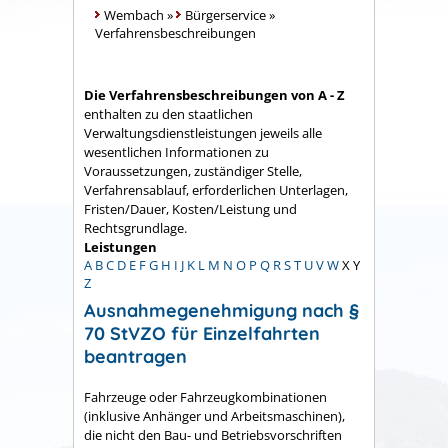
Wembach
»
Bürgerservice
»
Verfahrensbeschreibungen
Die Verfahrensbeschreibungen von A - Z
enthalten zu den staatlichen
Verwaltungsdienstleistungen jeweils alle
wesentlichen Informationen zu
Voraussetzungen, zuständiger Stelle,
Verfahrensablauf, erforderlichen Unterlagen,
Fristen/Dauer, Kosten/Leistung und
Rechtsgrundlage.
Leistungen
A
B
C
D
E
F
G
H
I
J
K
L
M
N
O
P
Q
R
S
T
U
V
W
X
Y
Z
Ausnahmegenehmigung nach §
70 StVZO für Einzelfahrten
beantragen
Fahrzeuge oder Fahrzeugkombinationen
(inklusive Anhänger und Arbeitsmaschinen),
die nicht den Bau- und Betriebsvorschriften