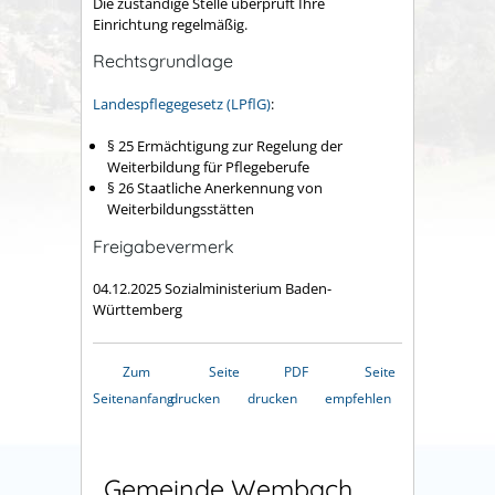
Die zuständige Stelle überprüft Ihre
Einrichtung regelmäßig.
Rechtsgrundlage
Landespflegegesetz (LPflG)
:
§ 25
Ermächtigung zur Regelung der
Weiterbildung für Pflegeberufe
§ 26
Staatliche Anerkennung von
Weiterbildungsstätten
Freigabevermerk
04.12.2025 Sozialministerium Baden-
Württemberg
Zum
Seite
PDF
Seite
Seitenanfang
drucken
drucken
empfehlen
Gemeinde Wembach