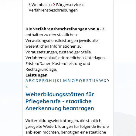
Wembach
»
Bürgerservice
»
Verfahrensbeschreibungen
Die Verfahrensbeschreibungen von A - Z
enthalten zu den staatlichen
Verwaltungsdienstleistungen jeweils alle
wesentlichen Informationen zu
Voraussetzungen, zuständiger Stelle,
Verfahrensablauf, erforderlichen Unterlagen,
Fristen/Dauer, Kosten/Leistung und
Rechtsgrundlage.
Leistungen
A
B
C
D
E
F
G
H
I
J
K
L
M
N
O
P
Q
R
S
T
U
V
W
X
Y
Z
Weiterbildungsstätten für
Pflegeberufe - staatliche
Anerkennung beantragen
Weiterbildungseinrichtungen, die staatlich
geregelte Weiterbildungen für folgende Berufe
anbieten möchten, benötigen eine staatliche