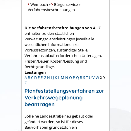
Wembach
»
Bürgerservice
»
Verfahrensbeschreibungen
Die Verfahrensbeschreibungen von A - Z
enthalten zu den staatlichen
Verwaltungsdienstleistungen jeweils alle
wesentlichen Informationen zu
Voraussetzungen, zuständiger Stelle,
Verfahrensablauf, erforderlichen Unterlagen,
Fristen/Dauer, Kosten/Leistung und
Rechtsgrundlage.
Leistungen
A
B
C
D
E
F
G
H
I
J
K
L
M
N
O
P
Q
R
S
T
U
V
W
X
Y
Z
Planfeststellungsverfahren zur
Verkehrswegeplanung
beantragen
Soll eine Landesstraße neu gebaut oder
geändert werden, so ist für dieses
Bauvorhaben grundätzlich ein