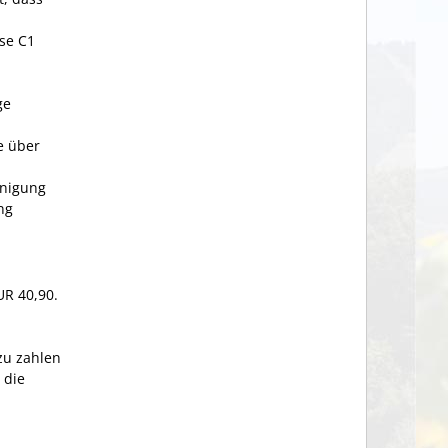
se C1
ge
e über
inigung
ng
UR 40,90.
zu zahlen
 die