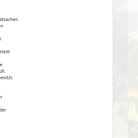
Tatsachen
en
n
teilt
ie
ll,
esitzt,
er
der