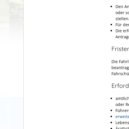
Den An
oder s
stellen
Für den
Die er
Antrag
Friste
Die Fahr
beantrag
Fahrschü
Erford
amtlic
oder R
Führer
erweit
Lebens
Ärztli