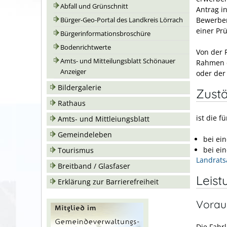
Abfall und Grünschnitt
Antrag in
Bewerber
Bürger-Geo-Portal des Landkreis Lörrach
einer Prü
Bürgerinformationsbroschüre
Bodenrichtwerte
Von der 
Amts- und Mitteilungsblatt Schönauer
Rahmen e
Anzeiger
oder der
Bildergalerie
Zustä
Rathaus
ist die f
Amts- und Mittleiungsblatt
Gemeindeleben
bei ei
bei ei
Tourismus
Landrats
Breitband / Glasfaser
Leist
Erklärung zur Barrierefreiheit
Vorau
Die Fahr