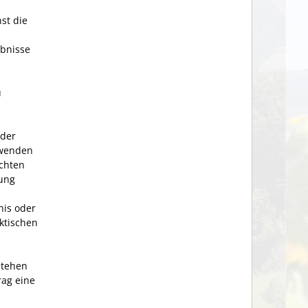
st die
ubnisse
u
 der
nwenden
echten
fung
nis oder
ktischen
stehen
rag eine