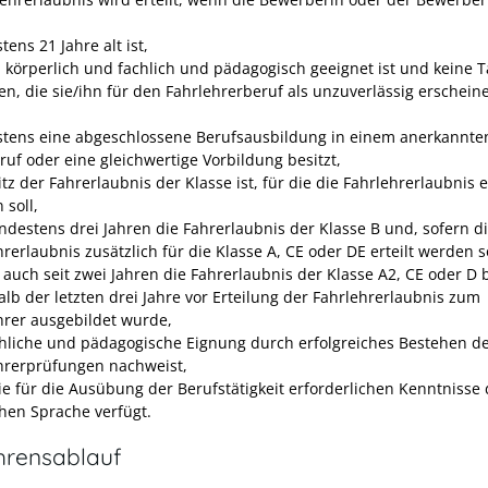
ens 21 Jahre alt ist,
g, körperlich und fachlich und pädagogisch geeignet ist und
keine 
en, die
sie/ihn
für den Fahrlehrerberuf als unzuverlässig erschein
tens eine abgeschlossene Berufsausbildung in einem anerkannte
ruf oder eine gleichwertige Vorbildung besitzt,
tz der Fahrerlaubnis der Klasse ist, für die die Fahrlehrerlaubnis er
 soll,
indestens drei Jahren die Fahrerlaubnis der Klasse B und, sofern d
rerlaubnis zusätzlich für die Klasse A, CE oder DE erteilt werden so
 auch seit zwei Jahren die Fahrerlaubnis der Klasse A2, CE oder D b
alb der letzten drei Jahre vor Erteilung der Fahrlehrerlaubnis zum
hrer ausgebildet wurde,
chliche und pädagogische Eignung durch erfolgreiches Bestehen d
hrerprüfungen nachweist,
ie für die Ausübung der Berufstätigkeit erforderlichen Kenntnisse 
hen Sprache verfügt.
hrensablauf