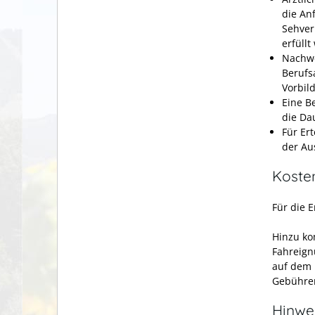
die An
Sehver
erfüll
Nachwe
Berufs
Vorbil
Eine B
die Da
Für Er
der Au
Koste
Für die 
Hinzu ko
Fahreign
auf dem 
Gebühren
Hinwe