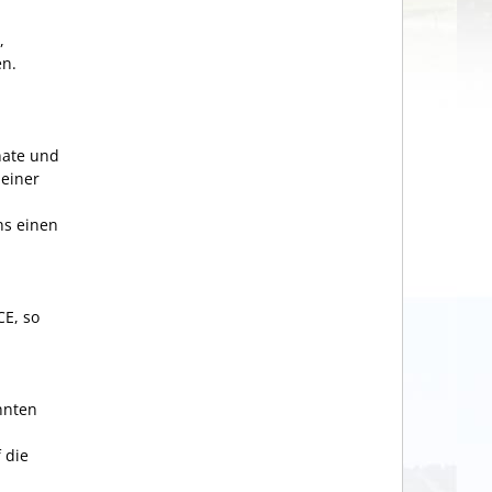
,
en.
nate und
 einer
ns einen
CE, so
nnten
 die