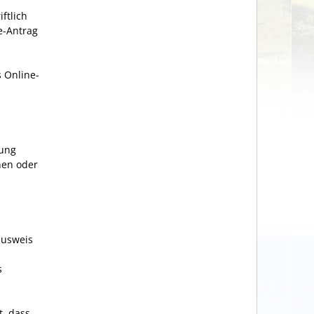
ftlich
e-Antrag
 Online-
fung
nen oder
ausweis
s
t, dass