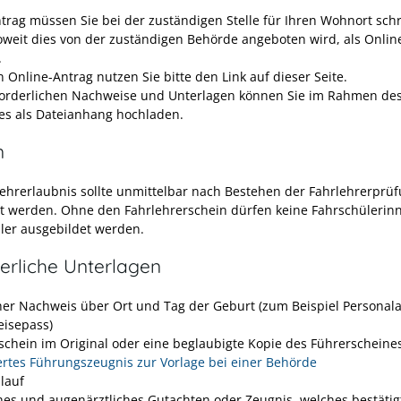
trag müssen Sie bei der zuständigen Stelle für Ihren Wohnort schri
oweit dies von der zuständigen Behörde angeboten wird, als Onlin
.
 Online-Antrag nutzen Sie bitte den Link auf dieser Seite.
forderlichen Nachweise und Unterlagen können Sie im Rahmen des
es als Dateianhang hochladen.
n
lehrerlaubnis sollte unmittelbar nach Bestehen der Fahrlehrerprü
t werden. Ohne den Fahrlehrerschein dürfen keine Fahrschülerin
ler ausgebildet werden.
erliche Unterlagen
her Nachweis über Ort und Tag der Geburt (zum Beispiel
Personal
eisepass)
schein im Original
oder eine beglaubigte Kopie des Führerscheine
ertes Führungszeugnis zur Vorlage bei einer Behörde
lauf
ches und augenärztliches
Gutachten oder
Zeugnis, welches bestätig