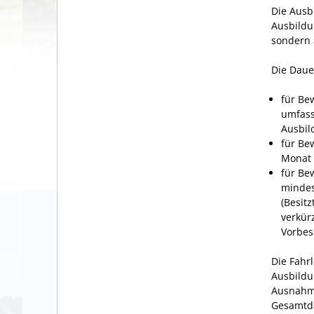
Die Ausb
Ausbildun
sondern 
Die Daue
für Be
umfass
Ausbil
für Be
Monat 
für Be
mindes
(Besit
verkür
Vorbesi
Die Fahr
Ausbildun
Ausnahme
Gesamtda