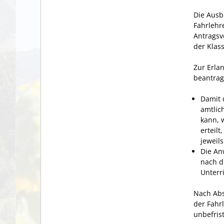
Die Ausb
Fahrlehr
Antragsv
der Klas
Zur Erla
beantrag
Damit 
amtlic
kann, 
erteil
jeweils
Die An
nach d
Unterr
Nach Abs
der Fahr
unbefris