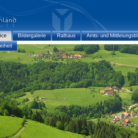
ice
Bildergalerie
Rathaus
Amts- und Mittleiungsbl
eiheit