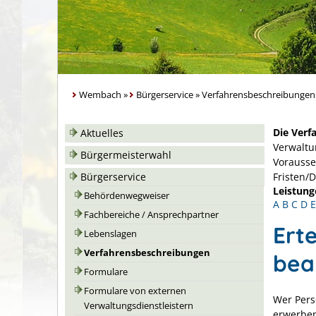
Wembach
»
Bürgerservice
»
Verfahrensbeschreibungen
Die Verf
Aktuelles
Verwaltu
Bürgermeisterwahl
Vorausse
Bürgerservice
Fristen/
Leistung
Behördenwegweiser
A
B
C
D
E
Fachbereiche / Ansprechpartner
Ert
Lebenslagen
Verfahrensbeschreibungen
bea
Formulare
Formulare von externen
Wer Pers
Verwaltungsdienstleistern
erwerben