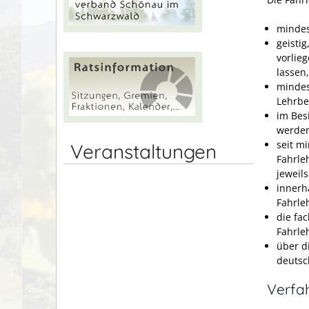
mindest
geisti
vorlieg
lassen,
mindes
Lehrbe
im Besi
werden
seit m
Veranstaltungen
Fahrleh
jeweils
innerh
Fahrle
die fa
Fahrle
über d
deutsc
Verfa