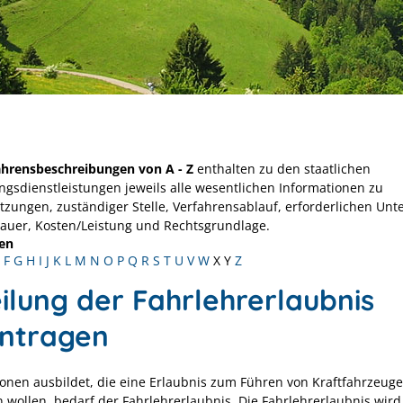
ahrensbeschreibungen von A - Z
enthalten zu den staatlichen
ngsdienstleistungen jeweils alle wesentlichen Informationen zu
tzungen, zuständiger Stelle, Verfahrensablauf, erforderlichen Unt
Dauer, Kosten/Leistung und Rechtsgrundlage.
en
F
G
H
I
J
K
L
M
N
O
P
Q
R
S
T
U
V
W
X
Y
Z
eilung der Fahrlehrerlaubnis
ntragen
onen ausbildet, die eine Erlaubnis zum Führen von Kraftfahrzeug
 wollen, bedarf der Fahrlehrerlaubnis. Die Fahrlehrerlaubnis wird