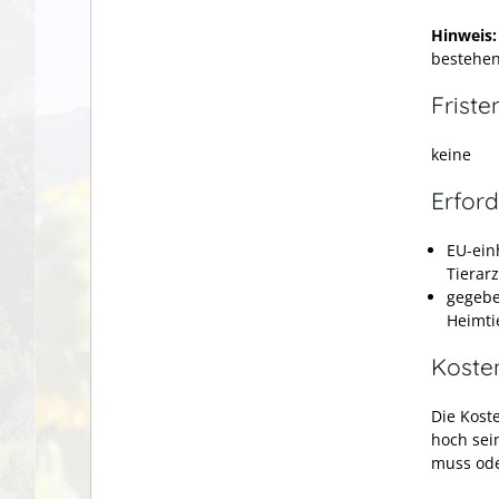
Hinweis
bestehen
Friste
keine
Erford
EU-ein
Tierar
gegebe
Heimti
Koste
Die Kost
hoch sei
muss ode