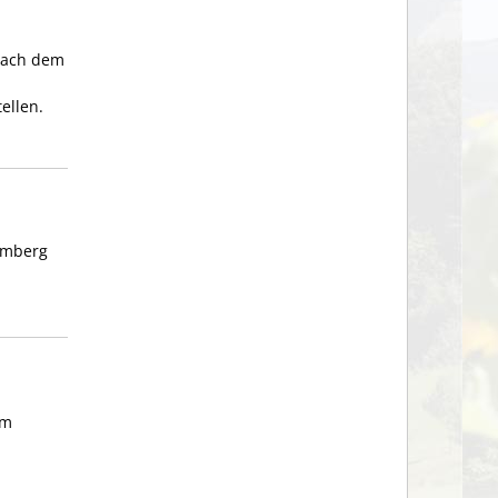
 nach dem
ellen.
temberg
em