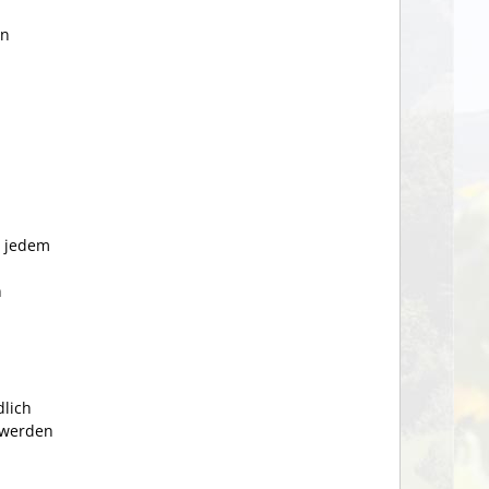
on
l jedem
n
dlich
 werden