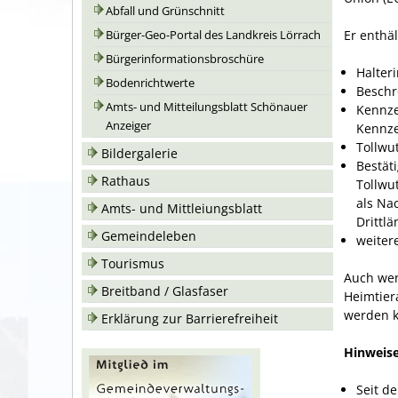
Abfall und Grünschnitt
Er enthä
Bürger-Geo-Portal des Landkreis Lörrach
Bürgerinformationsbroschüre
Halteri
Bodenrichtwerte
Beschr
Amts- und Mitteilungsblatt Schönauer
Kennze
Anzeiger
Kennz
Tollwu
Bildergalerie
Bestät
Rathaus
Tollwu
als Na
Amts- und Mittleiungsblatt
Drittlä
Gemeindeleben
weiter
Tourismus
Auch wen
Breitband / Glasfaser
Heimtier
werden k
Erklärung zur Barrierefreiheit
Hinweise
Seit d