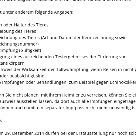
lt unter anderem folgende Angaben:
n oder Halter des Tieres
eibung des Tieres
ichnung des Tieres
(Art und Datum der Kennzeichnung sowie
eichnungsnummer)
timpfung
(Gültigkeit)
igung eines ausreichenden Testergebnisses der Titrierung von
tantikörpern
chweis der Wirksamkeit der Tollwutimpfung, wenn Reisen in nicht g
nder beabsichtigt sind
e Impfungen oder Behandlungen
, zum Beispiel gegen Echinokokke
n Sie nicht planen, mit Ihrem Heimtier zu verreisen, können Sie e
ausweis ausstellen lassen, da dort auch alle Impfungen eingetrag
önnen und damit ein separater Impfpass nicht mehr notwendig ist
:
em 29. Dezember 2014 dürfen bei der Erstausstellung nur noch sol