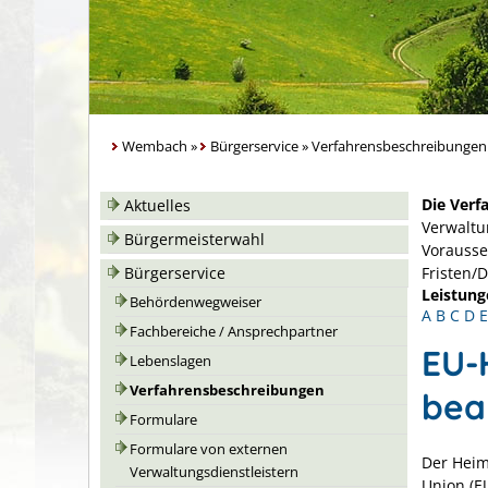
Wembach
»
Bürgerservice
»
Verfahrensbeschreibungen
Die Verf
Aktuelles
Verwaltu
Bürgermeisterwahl
Vorausse
Bürgerservice
Fristen/
Leistung
Behördenwegweiser
A
B
C
D
E
Fachbereiche / Ansprechpartner
EU-
Lebenslagen
Verfahrensbeschreibungen
bea
Formulare
Formulare von externen
Der Heim
Verwaltungsdienstleistern
Union (E