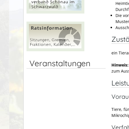
Heimti
Durchf
Die vo
Muster
Aussch
Zustä
ein Tier
Veranstaltungen
Hinweis
zum Auss
Leist
Vorau
Tiere, f
Mikrochi
Verfa