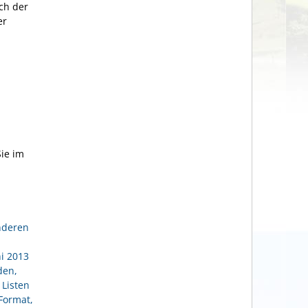
ach der
er
ie im
nderen
i 2013
den,
 Listen
Format,