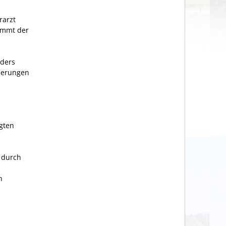
rarzt
nimmt der
nders
wierungen
gten
 durch
n