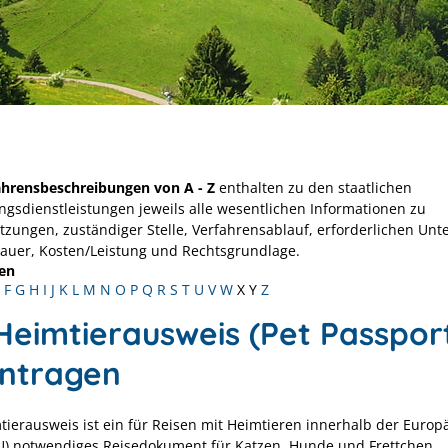
ahrensbeschreibungen von A - Z
enthalten zu den staatlichen
ngsdienstleistungen jeweils alle wesentlichen Informationen zu
tzungen, zuständiger Stelle, Verfahrensablauf, erforderlichen Unt
Dauer, Kosten/Leistung und Rechtsgrundlage.
en
F
G
H
I
J
K
L
M
N
O
P
Q
R
S
T
U
V
W
X
Y
Z
Heimtierausweis (Pet Passpor
ntragen
tierausweis ist ein für Reisen mit Heimtieren innerhalb der Europ
U) notwendiges Reisedokument für Katzen, Hunde und Frettchen.