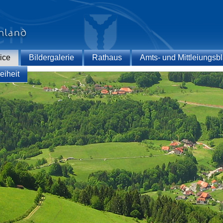
ice
Bildergalerie
Rathaus
Amts- und Mittleiungsbl
eiheit