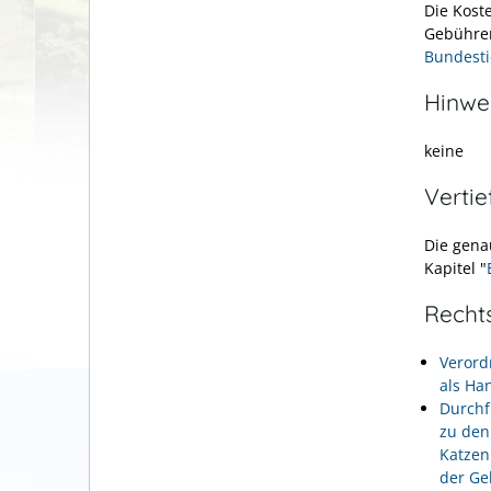
Die Koste
Gebühren
Bundest
Hinwe
keine
Verti
Die gena
Kapitel "
Recht
Verord
als Ha
Durchf
zu den
Katzen
der Ge