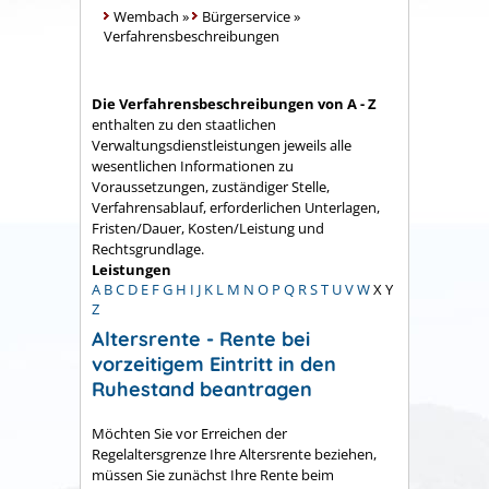
Wembach
»
Bürgerservice
»
Verfahrensbeschreibungen
Die Verfahrensbeschreibungen von A - Z
enthalten zu den staatlichen
Verwaltungsdienstleistungen jeweils alle
wesentlichen Informationen zu
Voraussetzungen, zuständiger Stelle,
Verfahrensablauf, erforderlichen Unterlagen,
Fristen/Dauer, Kosten/Leistung und
Rechtsgrundlage.
Leistungen
A
B
C
D
E
F
G
H
I
J
K
L
M
N
O
P
Q
R
S
T
U
V
W
X
Y
Z
Altersrente - Rente bei
vorzeitigem Eintritt in den
Ruhestand beantragen
Möchten Sie vor Erreichen der
Regelaltersgrenze Ihre Altersrente beziehen,
müssen Sie zunächst Ihre Rente beim