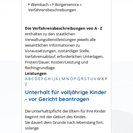
Wembach
»
Bürgerservice
»
Verfahrensbeschreibungen
Die Verfahrensbeschreibungen von A - Z
enthalten zu den staatlichen
Verwaltungsdienstleistungen jeweils alle
wesentlichen Informationen zu
Voraussetzungen, zuständiger Stelle,
Verfahrensablauf, erforderlichen Unterlagen,
Fristen/Dauer, Kosten/Leistung und
Rechtsgrundlage.
Leistungen
A
B
C
D
E
F
G
H
I
J
K
L
M
N
O
P
Q
R
S
T
U
V
W
X
Y
Z
Unterhalt für volljährige Kinder
- vor Gericht beantragen
Die Unterhaltspflicht der Eltern für ihre Kinder
beginnt mit der Geburt des Kindes.
Sie dauert dem Grunde nach lebenslang fort,
solange