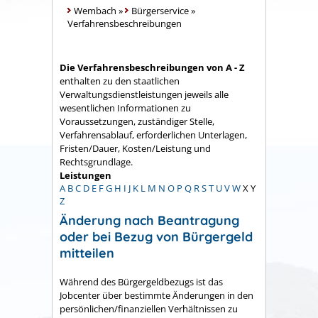
Wembach
»
Bürgerservice
»
Verfahrensbeschreibungen
Die Verfahrensbeschreibungen von A - Z
enthalten zu den staatlichen
Verwaltungsdienstleistungen jeweils alle
wesentlichen Informationen zu
Voraussetzungen, zuständiger Stelle,
Verfahrensablauf, erforderlichen Unterlagen,
Fristen/Dauer, Kosten/Leistung und
Rechtsgrundlage.
Leistungen
A
B
C
D
E
F
G
H
I
J
K
L
M
N
O
P
Q
R
S
T
U
V
W
X
Y
Z
Änderung nach Beantragung
oder bei Bezug von Bürgergeld
mitteilen
Während des Bürgergeldbezugs ist das
Jobcenter über bestimmte Änderungen in den
persönlichen/finanziellen Verhältnissen zu