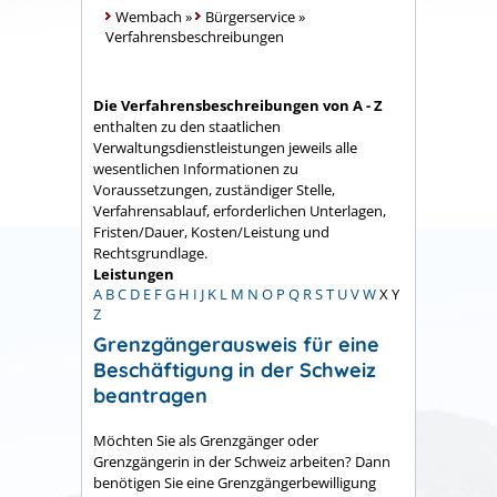
Wembach
»
Bürgerservice
»
Verfahrensbeschreibungen
Die Verfahrensbeschreibungen von A - Z
enthalten zu den staatlichen
Verwaltungsdienstleistungen jeweils alle
wesentlichen Informationen zu
Voraussetzungen, zuständiger Stelle,
Verfahrensablauf, erforderlichen Unterlagen,
Fristen/Dauer, Kosten/Leistung und
Rechtsgrundlage.
Leistungen
A
B
C
D
E
F
G
H
I
J
K
L
M
N
O
P
Q
R
S
T
U
V
W
X
Y
Z
Grenzgängerausweis für eine
Beschäftigung in der Schweiz
beantragen
Möchten Sie als Grenzgänger oder
Grenzgängerin in der Schweiz arbeiten? Dann
benötigen Sie eine Grenzgängerbewilligung