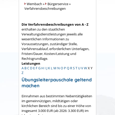
Wembach
»
Bürgerservice
»
Verfahrensbeschreibungen
Die Verfahrensbeschreibungen von A - Z
enthalten zu den staatlichen
Verwaltungsdienstleistungen jeweils alle
wesentlichen Informationen zu
Voraussetzungen, zuständiger Stelle,
Verfahrensablauf, erforderlichen Unterlagen,
Fristen/Dauer, Kosten/Leistung und
Rechtsgrundlage.
Leistungen
A
B
C
D
E
F
G
H
I
J
K
L
M
N
O
P
Q
R
S
T
U
V
W
X
Y
Z
Übungsleiterpauschale geltend
machen
Einnahmen aus bestimmten Nebentätigkeiten
im gemeinnützigen, mildtätigen oder
kirchlichen Bereich sind bis zu einer Höhe von
insgesamt 3.000 EUR (ab 2026: 3.300 EUR) im