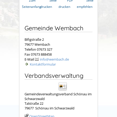
Zum
Seite
PDF
Seite
Seitenanfang
drucken
drucken
empfehlen
Gemeinde Wembach
Bifigstraße 2
79677 Wembach
Telefon 07673 327
Fax 07673 888458
E-Mail
info@wembach.de
Kontaktformular
Verbandsverwaltung
Gemeindeverwaltungsverband Schönau im
Schwarzwald
Talstraße 22
79677
Schönau im Schwarzwald
OpenStreetMap