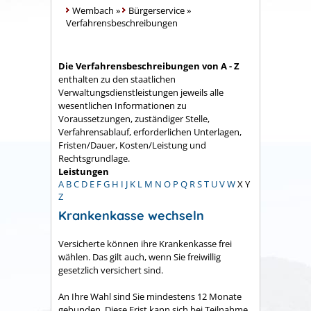
Wembach
»
Bürgerservice
»
Verfahrensbeschreibungen
Die Verfahrensbeschreibungen von A - Z
enthalten zu den staatlichen
Verwaltungsdienstleistungen jeweils alle
wesentlichen Informationen zu
Voraussetzungen, zuständiger Stelle,
Verfahrensablauf, erforderlichen Unterlagen,
Fristen/Dauer, Kosten/Leistung und
Rechtsgrundlage.
Leistungen
A
B
C
D
E
F
G
H
I
J
K
L
M
N
O
P
Q
R
S
T
U
V
W
X
Y
Z
Krankenkasse wechseln
Versicherte können ihre Krankenkasse frei
wählen. Das gilt auch, wenn Sie freiwillig
gesetzlich versichert sind.
An Ihre Wahl sind Sie mindestens 12 Monate
gebunden.
Diese Frist kann sich bei Teilnahme