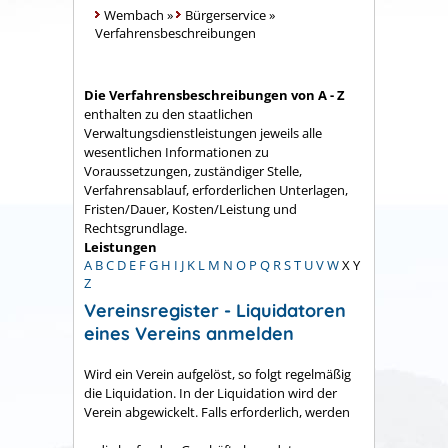
Wembach
»
Bürgerservice
»
Verfahrensbeschreibungen
Die Verfahrensbeschreibungen von A - Z
enthalten zu den staatlichen
Verwaltungsdienstleistungen jeweils alle
wesentlichen Informationen zu
Voraussetzungen, zuständiger Stelle,
Verfahrensablauf, erforderlichen Unterlagen,
Fristen/Dauer, Kosten/Leistung und
Rechtsgrundlage.
Leistungen
A
B
C
D
E
F
G
H
I
J
K
L
M
N
O
P
Q
R
S
T
U
V
W
X
Y
Z
Vereinsregister - Liquidatoren
eines Vereins anmelden
Wird ein Verein aufgelöst, so folgt regelmäßig
die Liquidation. In der Liquidation wird der
Verein abgewickelt. Falls erforderlich, werden