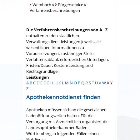
Wembach
»
Bürgerservice
»
Verfahrensbeschreibungen
Die Verfahrensbeschreibungen von A - Z
enthalten zu den staatlichen
Verwaltungsdienstleistungen jeweils alle
wesentlichen Informationen zu
Voraussetzungen, zuständiger Stelle,
Verfahrensablauf, erforderlichen Unterlagen,
Fristen/Dauer, Kosten/Leistung und
Rechtsgrundlage.
Leistungen
A
B
C
D
E
F
G
H
I
J
K
L
M
N
O
P
Q
R
S
T
U
V
W
X
Y
Z
Apothekennotdienst finden
Apotheken müssen sich an die gesetzlichen
Ladenöffnungszeiten halten. Für die
Versorgung mit Arzneimitteln organisiert die
Landesapothekerkammer Baden-
Württemberg in folgenden Fällen einen
Notdienst: