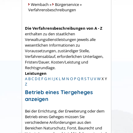
Wembach
»
Bürgerservice
»
Verfahrensbeschreibungen
Die Verfahrensbeschreibungen von A - Z
enthalten zu den staatlichen
Verwaltungsdienstleistungen jeweils alle
wesentlichen Informationen zu
Voraussetzungen, zuständiger Stelle,
Verfahrensablauf, erforderlichen Unterlagen,
Fristen/Dauer, Kosten/Leistung und
Rechtsgrundlage.
Leistungen
A
B
C
D
E
F
G
H
I
J
K
L
M
N
O
P
Q
R
S
T
U
V
W
X
Y
Z
Betrieb eines Tiergeheges
anzeigen
Bei der Errichtung, der Erweiterung oder dem
Betrieb eines Geheges müssen Sie
verschiedene Anforderungen aus den
Bereichen Naturschutz, Forst, Baurecht und