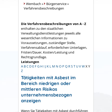
Wembach
»
Bürgerservice
»
Verfahrensbeschreibungen
Die Verfahrensbeschreibungen von A - Z
enthalten zu den staatlichen
Verwaltungsdienstleistungen jeweils alle
wesentlichen Informationen zu
Voraussetzungen, zuständiger Stelle,
Verfahrensablauf, erforderlichen Unterlagen,
Fristen/Dauer, Kosten/Leistung und
Rechtsgrundlage.
Leistungen
A
B
C
D
E
F
G
H
I
J
K
L
M
N
O
P
Q
R
S
T
U
V
W
X
Y
Z
Tätigkeiten mit Asbest im
Bereich niedrigen oder
mittleren Risikos
unternehmensbezogen
anzeigen
Wenn Sie Tätigkeiten mit Asbest durchführen