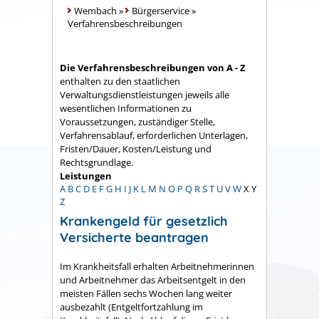
Wembach
»
Bürgerservice
»
Verfahrensbeschreibungen
Die Verfahrensbeschreibungen von A - Z
enthalten zu den staatlichen
Verwaltungsdienstleistungen jeweils alle
wesentlichen Informationen zu
Voraussetzungen, zuständiger Stelle,
Verfahrensablauf, erforderlichen Unterlagen,
Fristen/Dauer, Kosten/Leistung und
Rechtsgrundlage.
Leistungen
A
B
C
D
E
F
G
H
I
J
K
L
M
N
O
P
Q
R
S
T
U
V
W
X
Y
Z
Krankengeld für gesetzlich
Versicherte beantragen
Im Krankheitsfall erhalten Arbeitnehmerinnen
und Arbeitnehmer das Arbeitsentgelt in den
meisten Fällen sechs Wochen lang weiter
ausbezahlt (Entgeltfortzahlung im