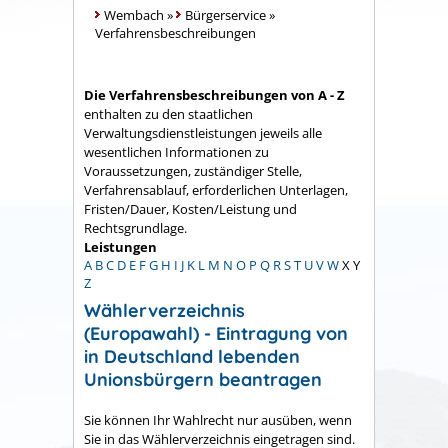
Wembach
»
Bürgerservice
»
Verfahrensbeschreibungen
Die Verfahrensbeschreibungen von A - Z
enthalten zu den staatlichen
Verwaltungsdienstleistungen jeweils alle
wesentlichen Informationen zu
Voraussetzungen, zuständiger Stelle,
Verfahrensablauf, erforderlichen Unterlagen,
Fristen/Dauer, Kosten/Leistung und
Rechtsgrundlage.
Leistungen
A
B
C
D
E
F
G
H
I
J
K
L
M
N
O
P
Q
R
S
T
U
V
W
X
Y
Z
Wählerverzeichnis
(Europawahl) - Eintragung von
in Deutschland lebenden
Unionsbürgern beantragen
Sie können Ihr Wahlrecht nur ausüben, wenn
Sie in das Wählerverzeichnis eingetragen sind.