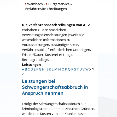
Wembach
»
Bürgerservice
»
Verfahrensbeschreibungen
Die Verfahrensbeschreibungen von A - Z
enthalten zu den staatlichen
Verwaltungsdienstleistungen jeweils alle
wesentlichen Informationen zu
Voraussetzungen, zuständiger Stelle,
Verfahrensablauf, erforderlichen Unterlagen,
Fristen/Dauer, Kosten/Leistung und
Rechtsgrundlage.
Leistungen
A
B
C
D
E
F
G
H
I
J
K
L
M
N
O
P
Q
R
S
T
U
V
W
X
Y
Z
Leistungen bei
Schwangerschaftsabbruch in
Anspruch nehmen
Erfolgt der Schwangerschaftsabbruch aus
kriminologischen oder medizinischen Gründen,
werden die Kosten von der Krankenkasse