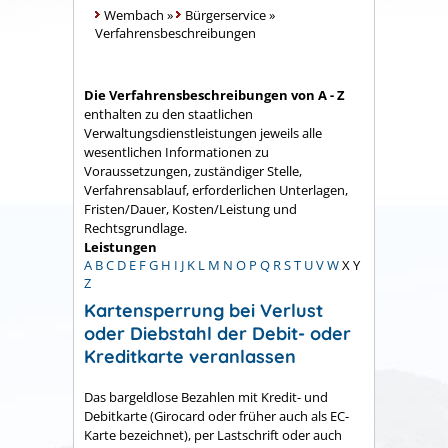
Wembach
»
Bürgerservice
»
Verfahrensbeschreibungen
Die Verfahrensbeschreibungen von A - Z
enthalten zu den staatlichen
Verwaltungsdienstleistungen jeweils alle
wesentlichen Informationen zu
Voraussetzungen, zuständiger Stelle,
Verfahrensablauf, erforderlichen Unterlagen,
Fristen/Dauer, Kosten/Leistung und
Rechtsgrundlage.
Leistungen
A
B
C
D
E
F
G
H
I
J
K
L
M
N
O
P
Q
R
S
T
U
V
W
X
Y
Z
Kartensperrung bei Verlust
oder Diebstahl der Debit- oder
Kreditkarte veranlassen
Das bargeldlose Bezahlen mit Kredit- und
Debitkarte (Girocard oder früher auch als EC-
Karte bezeichnet), per Lastschrift oder auch