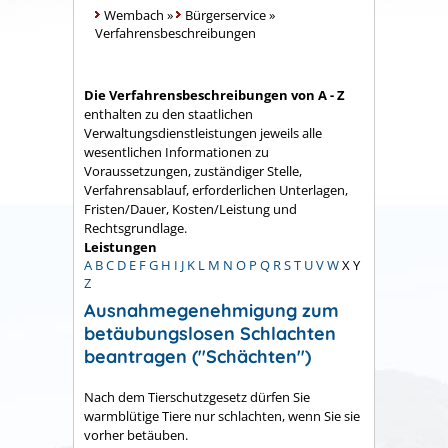
Wembach
»
Bürgerservice
»
Verfahrensbeschreibungen
Die Verfahrensbeschreibungen von A - Z
enthalten zu den staatlichen
Verwaltungsdienstleistungen jeweils alle
wesentlichen Informationen zu
Voraussetzungen, zuständiger Stelle,
Verfahrensablauf, erforderlichen Unterlagen,
Fristen/Dauer, Kosten/Leistung und
Rechtsgrundlage.
Leistungen
A
B
C
D
E
F
G
H
I
J
K
L
M
N
O
P
Q
R
S
T
U
V
W
X
Y
Z
Ausnahmegenehmigung zum
betäubungslosen Schlachten
beantragen ("Schächten")
Nach dem Tierschutzgesetz dürfen Sie
warmblütige Tiere nur schlachten, wenn Sie sie
vorher betäuben.