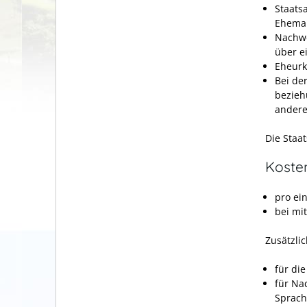
Staats
Eheman
Nachwe
über e
Eheurk
Bei de
bezieh
andere
Die Staa
Koste
pro ei
bei mi
Zusätzli
für di
für Na
Sprach