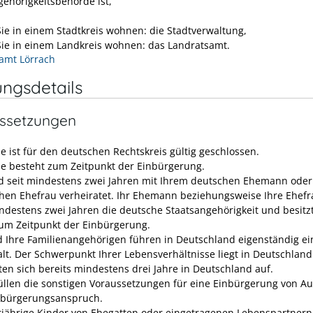
gehörigkeitsbehörde ist,
ie in einem Stadtkreis wohnen: die Stadtverwaltung,
ie in einem Landkreis wohnen: das Landratsamt.
amt Lörrach
ungsdetails
ssetzungen
he ist für den deutschen Rechtskreis gültig geschlossen.
he besteht zum Zeitpunkt der Einbürgerung.
nd seit mindestens zwei Jahren mit Ihrem deutschen Ehemann oder
hen Ehefrau verheiratet. Ihr Ehemann beziehungsweise Ihre Ehefr
indestens zwei Jahren die deutsche Staatsangehörigkeit und besitz
um Zeitpunkt der Einbürgerung.
d Ihre Familienangehörigen führen in Deutschland eigenständig e
lt. Der Schwerpunkt Ihrer Lebensverhältnisse liegt in Deutschland
lten sich bereits mindestens drei Jahre in Deutschland auf.
füllen die sonstigen Voraussetzungen für eine Einbürgerung von A
nbürgerungsanspruch.
jährige Kinder von Ehegatten oder eingetragenen Lebenspartnern