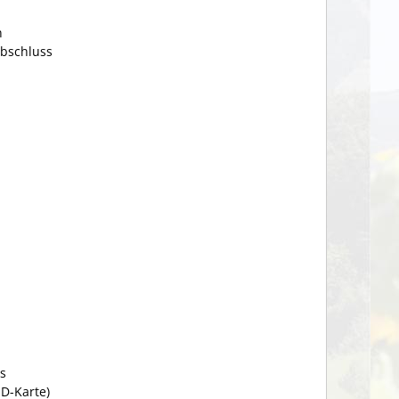
n
Abschluss
s
ID-Karte)