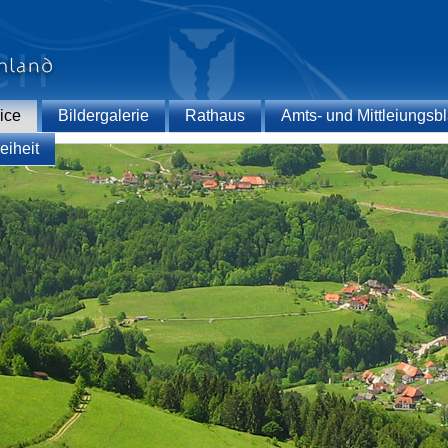
ice
Bildergalerie
Rathaus
Amts- und Mittleiungsbl
eiheit