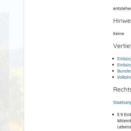
entstehe
Hinwe
Keine
Verti
Einbür
Einbür
Bundes
Volksh
Recht
Staatsan
§ 9 Ei
Mitein
Lebens