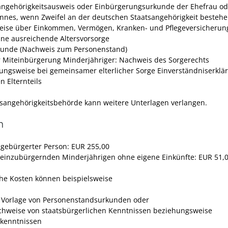
angehörigkeitsausweis oder Einbürgerungsurkunde der Ehefrau od
nes, wenn Zweifel an der deutschen Staatsangehörigkeit besteh
ise über Einkommen, Vermögen, Kranken- und Pflegeversicherun
ine ausreichende Altersvorsorge
unde (Nachweis zum Personenstand)
r Miteinbürgerung Minderjähriger: Nachweis des Sorgerechts
ungsweise bei gemeinsamer elterlicher Sorge Einverständniserklä
n Elternteils
tsangehörigkeitsbehörde kann weitere Unterlagen verlangen.
n
ngebürgerter Person: EUR 255,00
teinzubürgernden Minderjährigen ohne eigene Einkünfte: EUR 51,
che Kosten können beispielsweise
e Vorlage von Personenstandsurkunden oder
chweise von staatsbürgerlichen Kenntnissen beziehungsweise
kenntnissen