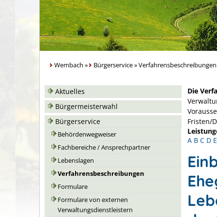
Wembach
»
Bürgerservice
»
Verfahrensbeschreibungen
Die Verf
Aktuelles
Verwaltu
Bürgermeisterwahl
Vorausse
Bürgerservice
Fristen/
Leistung
Behördenwegweiser
A
B
C
D
E
Fachbereiche / Ansprechpartner
Ein
Lebenslagen
Verfahrensbeschreibungen
Ehe
Formulare
Leb
Formulare von externen
Verwaltungsdienstleistern