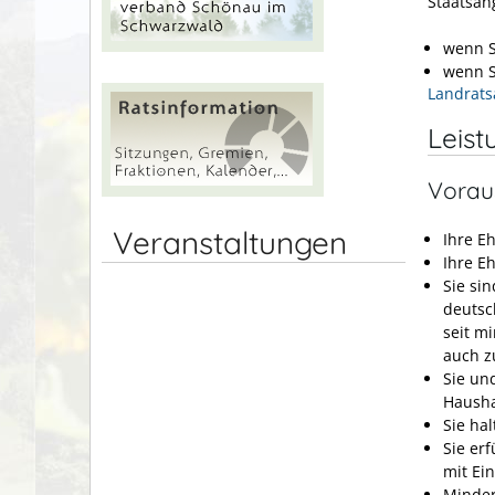
Staatsan
wenn S
wenn S
Landrats
Leist
Vorau
Veranstaltungen
Ihre E
Ihre E
Sie si
deutsc
seit m
auch z
Sie un
Hausha
Sie ha
Sie er
mit Ei
Minder