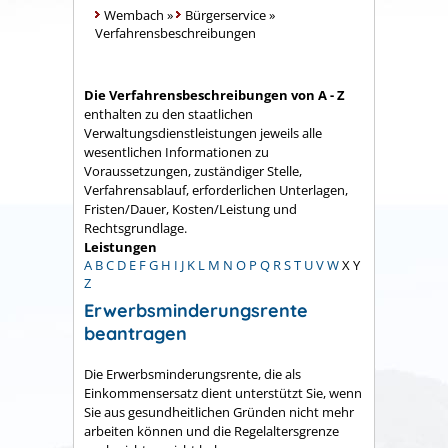
Wembach
»
Bürgerservice
»
Verfahrensbeschreibungen
Die Verfahrensbeschreibungen von A - Z
enthalten zu den staatlichen
Verwaltungsdienstleistungen jeweils alle
wesentlichen Informationen zu
Voraussetzungen, zuständiger Stelle,
Verfahrensablauf, erforderlichen Unterlagen,
Fristen/Dauer, Kosten/Leistung und
Rechtsgrundlage.
Leistungen
A
B
C
D
E
F
G
H
I
J
K
L
M
N
O
P
Q
R
S
T
U
V
W
X
Y
Z
Erwerbsminderungsrente
beantragen
Die Erwerbsminderungsrente, die als
Einkommensersatz dient unterstützt Sie, wenn
Sie aus gesundheitlichen Gründen nicht mehr
arbeiten können und die Regelaltersgrenze