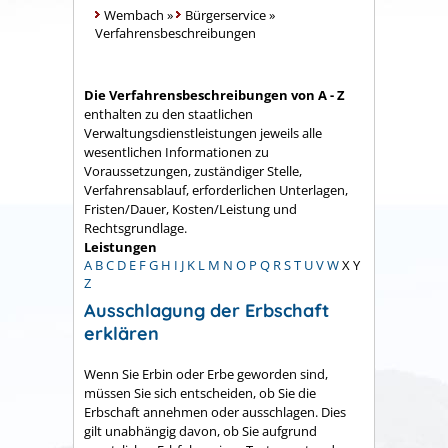
Wembach
»
Bürgerservice
»
Verfahrensbeschreibungen
Die Verfahrensbeschreibungen von A - Z
enthalten zu den staatlichen
Verwaltungsdienstleistungen jeweils alle
wesentlichen Informationen zu
Voraussetzungen, zuständiger Stelle,
Verfahrensablauf, erforderlichen Unterlagen,
Fristen/Dauer, Kosten/Leistung und
Rechtsgrundlage.
Leistungen
A
B
C
D
E
F
G
H
I
J
K
L
M
N
O
P
Q
R
S
T
U
V
W
X
Y
Z
Ausschlagung der Erbschaft
erklären
Wenn Sie Erbin oder Erbe geworden sind,
müssen Sie sich entscheiden, ob Sie die
Erbschaft annehmen oder ausschlagen. Dies
gilt unabhängig davon, ob Sie aufgrund