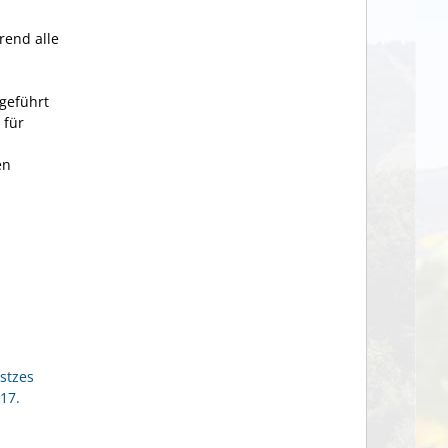
rend alle
geführt
 für
en
stzes
17.