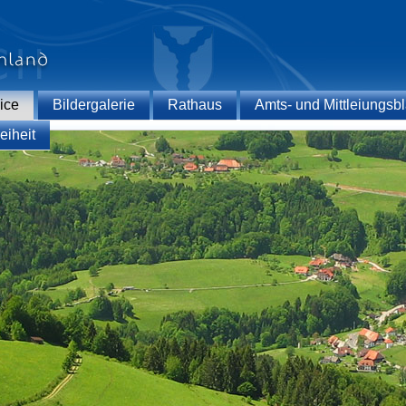
ice
Bildergalerie
Rathaus
Amts- und Mittleiungsbl
eiheit