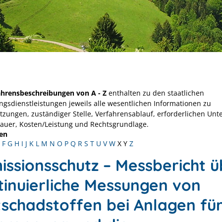
ahrensbeschreibungen von A - Z
enthalten zu den staatlichen
ngsdienstleistungen jeweils alle wesentlichen Informationen zu
tzungen, zuständiger Stelle, Verfahrensablauf, erforderlichen Unt
Dauer, Kosten/Leistung und Rechtsgrundlage.
en
F
G
H
I
J
K
L
M
N
O
P
Q
R
S
T
U
V
W
X
Y
Z
issionsschutz – Messbericht ü
tinuierliche Messungen von
tschadstoffen bei Anlagen für