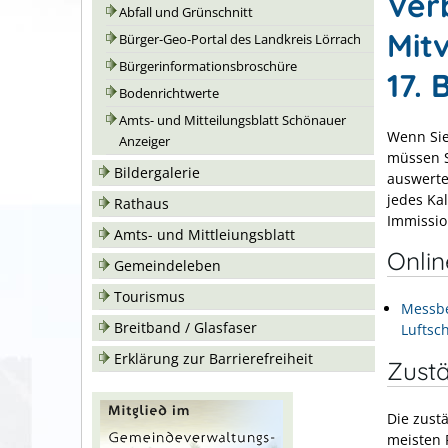
Ver
Abfall und Grünschnitt
Mit
Bürger-Geo-Portal des Landkreis Lörrach
Bürgerinformationsbroschüre
17.
Bodenrichtwerte
Amts- und Mitteilungsblatt Schönauer
Wenn Sie
Anzeiger
müssen S
Bildergalerie
auswerte
jedes Ka
Rathaus
Immissio
Amts- und Mittleiungsblatt
Onli
Gemeindeleben
Tourismus
Messbe
Breitband / Glasfaser
Luftsc
Erklärung zur Barrierefreiheit
Zustä
Die zustä
meisten 