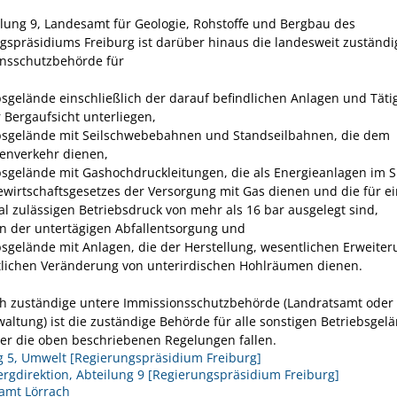
ilung 9, Landesamt für Geologie, Rohstoffe und Bergbau des
gspräsidiums Freiburg ist darüber hinaus die landesweit zuständi
nsschutzbehörde für
bsgelände einschließlich der darauf befindlichen Anlagen und Tätig
r Bergaufsicht unterliegen,
bsgelände mit Seilschwebebahnen und Standseilbahnen, die dem
enverkehr dienen,
bsgelände mit Gashochdruckleitungen, die als Energieanlagen im 
ewirtschaftsgesetzes der Versorgung mit Gas dienen und die für e
l zulässigen Betriebsdruck von mehr als 16 bar ausgelegt sind,
n der untertägigen Abfallentsorgung und
bsgelände mit Anlagen, die der Herstellung, wesentlichen Erweite
lichen Veränderung von unterirdischen Hohlräumen dienen.
ich zuständige untere Immissionsschutzbehörde (Landratsamt oder
altung) ist die zuständige Behörde für alle sonstigen Betriebsgelä
ter die oben beschriebenen Regelungen fallen.
g 5, Umwelt [Regierungspräsidium Freiburg]
rgdirektion, Abteilung 9 [Regierungspräsidium Freiburg]
amt Lörrach