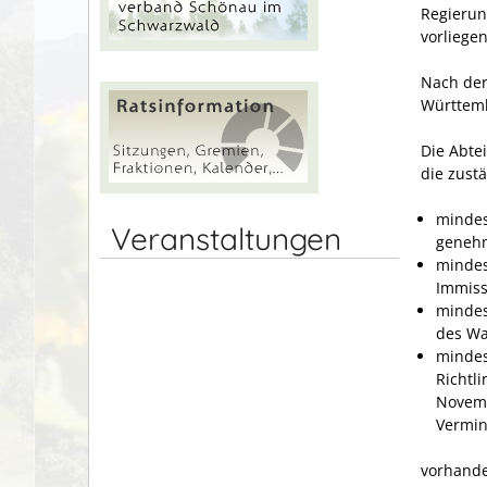
Regierun
vorliegen
Nach der
Württemb
Die Abte
die zust
mindes
Veranstaltungen
genehm
mindes
Immiss
mindes
des Wa
mindes
Richtl
Novemb
Vermin
vorhanden