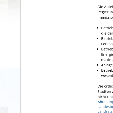
Die Abte
Regierun
Immissio
Betrie
die de
Betrie
Person
Betrie
Energi
maxima
Anlage
Betrie
wesent
Die örtl
Stadtverw
nicht un
Abteilun
Landesbe
Landrats