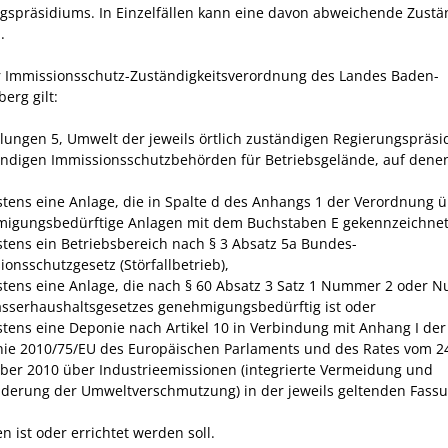
gspräsidiums. In Einzelfällen kann eine davon abweichende Zustä
.
 Immissionsschutz-Zuständigkeitsverordnung des Landes Baden-
erg gilt:
ilungen 5, Umwelt der jeweils örtlich zuständigen Regierungspräsi
ändigen Immissionsschutzbehörden für Betriebsgelände, auf dene
tens eine Anlage, die in Spalte d des Anhangs 1 der Verordnung 
igungsbedürftige Anlagen mit dem Buchstaben E gekennzeichnet 
tens ein Betriebsbereich nach § 3 Absatz 5a Bundes-
ionsschutzgesetz (Störfallbetrieb),
tens eine Anlage, die nach § 60 Absatz 3 Satz 1 Nummer 2 oder 
sserhaushaltsgesetzes genehmigungsbedürftig ist oder
tens eine Deponie nach Artikel 10 in Verbindung mit Anhang I der
inie 2010/75/EU des Europäischen Parlaments und des Rates vom 2
er 2010 über Industrieemissionen (integrierte Vermeidung und
derung der Umweltverschmutzung) in der jeweils geltenden Fass
 ist oder errichtet werden soll.