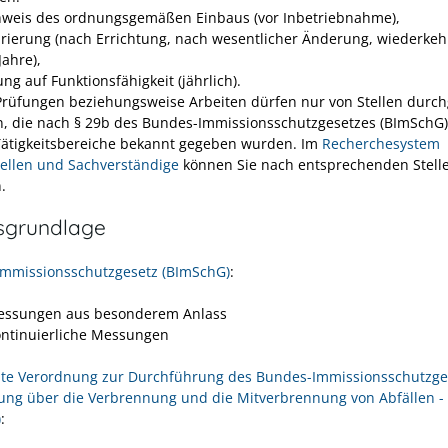
weis des ordnungsgemäßen Einbaus (vor Inbetriebnahme),
brierung (nach Errichtung, nach wesentlicher Änderung, wiederkeh
Jahre),
ng auf Funktionsfähigkeit (jährlich).
Prüfungen beziehungsweise Arbeiten dürfen nur von Stellen durch
, die nach § 29b des Bundes-Immissionsschutzgesetzes (BImSchG)
Tätigkeitsbereiche bekannt gegeben wurden. Im
Recherchesystem
ellen und Sachverständige
können Sie nach entsprechenden Stell
.
sgrundlage
mmissionsschutzgesetz (BImSchG)
:
essungen aus besonderem Anlass
ontinuierliche Messungen
te Verordnung zur Durchführung des Bundes-Immissionsschutzge
ung über die Verbrennung und die Mitverbrennung von Abfällen - 
)
: