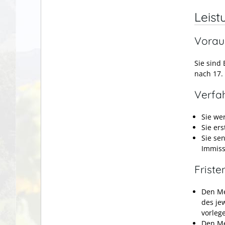
Leist
Vorau
Sie sind
nach 17.
Verfa
Sie we
Sie er
Sie se
Immiss
Friste
Den Me
des je
vorleg
Den Me