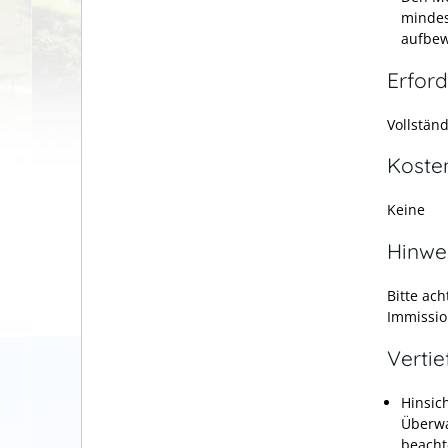
mindes
aufbew
Erford
Vollstän
Koste
Keine
Hinwe
Bitte ac
Immissio
Verti
Hinsic
Überwa
beacht