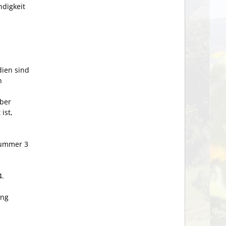
ndigkeit
dien sind
n
über
ist,
Nummer 3
4.
ung