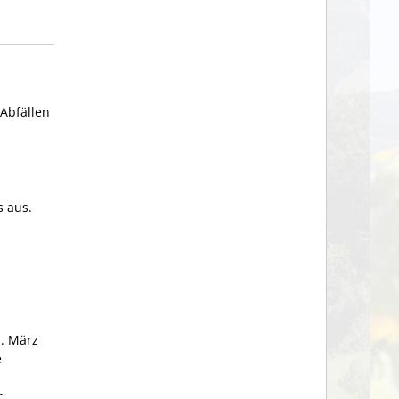
Abfällen
s aus.
. März
e
r