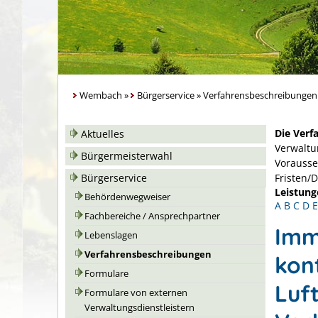
Wembach
»
Bürgerservice
»
Verfahrensbeschreibungen
Die Verf
Aktuelles
Verwaltu
Bürgermeisterwahl
Vorausse
Bürgerservice
Fristen/
Leistung
Behördenwegweiser
A
B
C
D
E
Fachbereiche / Ansprechpartner
Imm
Lebenslagen
Verfahrensbeschreibungen
kon
Formulare
Luf
Formulare von externen
Verwaltungsdienstleistern