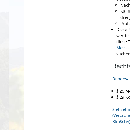
Nach
Kali
drei 
Prüfu
Diese 
werden
diese 
Messst
suchen
Recht
Bundes-I
§ 26 M
§ 29 K
Siebzehn
(Verordn
BImSchV