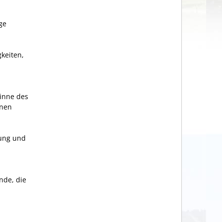
ge
keiten,
Sinne des
inen
rung und
nde, die