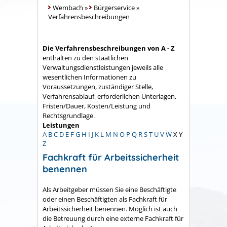
Wembach
»
Bürgerservice
»
Verfahrensbeschreibungen
Die Verfahrensbeschreibungen von A - Z
enthalten zu den staatlichen
Verwaltungsdienstleistungen jeweils alle
wesentlichen Informationen zu
Voraussetzungen, zuständiger Stelle,
Verfahrensablauf, erforderlichen Unterlagen,
Fristen/Dauer, Kosten/Leistung und
Rechtsgrundlage.
Leistungen
A
B
C
D
E
F
G
H
I
J
K
L
M
N
O
P
Q
R
S
T
U
V
W
X
Y
Z
Fachkraft für Arbeitssicherheit
benennen
Als Arbeitgeber müssen Sie eine Beschäftigte
oder einen Beschäftigten als Fachkraft für
Arbeitssicherheit benennen. Möglich ist auch
die Betreuung durch eine externe Fachkraft für