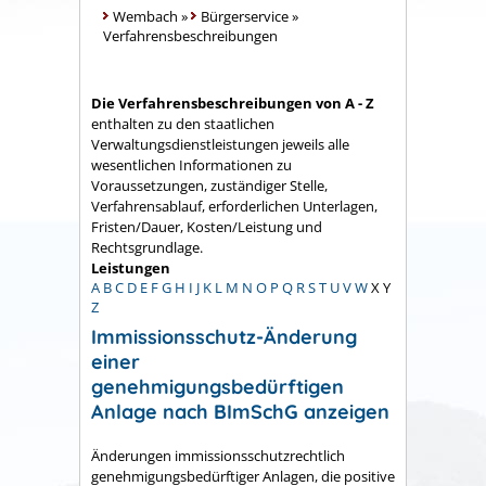
Wembach
»
Bürgerservice
»
Verfahrensbeschreibungen
Die Verfahrensbeschreibungen von A - Z
enthalten zu den staatlichen
Verwaltungsdienstleistungen jeweils alle
wesentlichen Informationen zu
Voraussetzungen, zuständiger Stelle,
Verfahrensablauf, erforderlichen Unterlagen,
Fristen/Dauer, Kosten/Leistung und
Rechtsgrundlage.
Leistungen
A
B
C
D
E
F
G
H
I
J
K
L
M
N
O
P
Q
R
S
T
U
V
W
X
Y
Z
Immissionsschutz-Änderung
einer
genehmigungsbedürftigen
Anlage nach BImSchG anzeigen
Änderungen immissionsschutzrechtlich
genehmigungsbedürftiger Anlagen, die positive