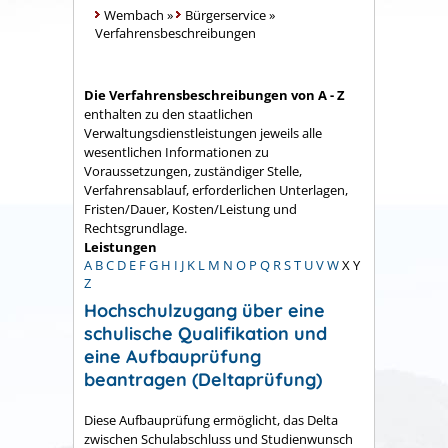
Wembach
»
Bürgerservice
»
Verfahrensbeschreibungen
Die Verfahrensbeschreibungen von A - Z
enthalten zu den staatlichen
Verwaltungsdienstleistungen jeweils alle
wesentlichen Informationen zu
Voraussetzungen, zuständiger Stelle,
Verfahrensablauf, erforderlichen Unterlagen,
Fristen/Dauer, Kosten/Leistung und
Rechtsgrundlage.
Leistungen
A
B
C
D
E
F
G
H
I
J
K
L
M
N
O
P
Q
R
S
T
U
V
W
X
Y
Z
Hochschulzugang über eine
schulische Qualifikation und
eine Aufbauprüfung
beantragen (Deltaprüfung)
Diese Aufbauprüfung ermöglicht, das Delta
zwischen Schulabschluss und Studienwunsch