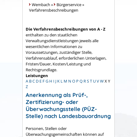
Wembach
»
Bürgerservice
»
Verfahrensbeschreibungen
Die Verfahrensbeschreibungen von A - Z
enthalten zu den staatlichen
Verwaltungsdienstleistungen jeweils alle
wesentlichen Informationen zu
Voraussetzungen, zuständiger Stelle,
Verfahrensablauf, erforderlichen Unterlagen,
Fristen/Dauer, Kosten/Leistung und
Rechtsgrundlage.
Leistungen
A
B
C
D
E
F
G
H
I
J
K
L
M
N
O
P
Q
R
S
T
U
V
W
X
Y
Z
Anerkennung als Prüf-,
Zertifizierung- oder
Überwachungsstelle (PÜZ-
Stelle) nach Landesbauordnung
Personen, Stellen oder
Überwachungsgemeinschaften können auf