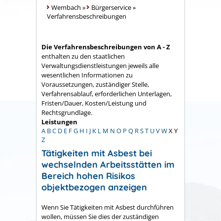
Wembach
»
Bürgerservice
»
Verfahrensbeschreibungen
Die Verfahrensbeschreibungen von A - Z
enthalten zu den staatlichen
Verwaltungsdienstleistungen jeweils alle
wesentlichen Informationen zu
Voraussetzungen, zuständiger Stelle,
Verfahrensablauf, erforderlichen Unterlagen,
Fristen/Dauer, Kosten/Leistung und
Rechtsgrundlage.
Leistungen
A
B
C
D
E
F
G
H
I
J
K
L
M
N
O
P
Q
R
S
T
U
V
W
X
Y
Z
Tätigkeiten mit Asbest bei
wechselnden Arbeitsstätten im
Bereich hohen Risikos
objektbezogen anzeigen
Wenn Sie Tätigkeiten mit Asbest durchführen
wollen, müssen Sie dies der zuständigen