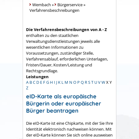
Wembach
»
Bürgerservice
»
Verfahrensbeschreibungen
Die Verfahrensbeschreibungen von A - Z
enthalten zu den staatlichen
Verwaltungsdienstleistungen jeweils alle
wesentlichen Informationen zu
Voraussetzungen, zuständiger Stelle,
Verfahrensablauf, erforderlichen Unterlagen,
Fristen/Dauer, Kosten/Leistung und
Rechtsgrundlage.
Leistungen
A
B
C
D
E
F
G
H
I
J
K
L
M
N
O
P
Q
R
S
T
U
V
W
X
Y
Z
eID-Karte als europäische
Bürgerin oder europäischer
Bürger beantragen
Die eID-Karte ist eine Chipkarte, mit der Sie Ihre
Identität elektronisch nachweisen können. Mit
der eID-Karte können Sie sich online ausweisen