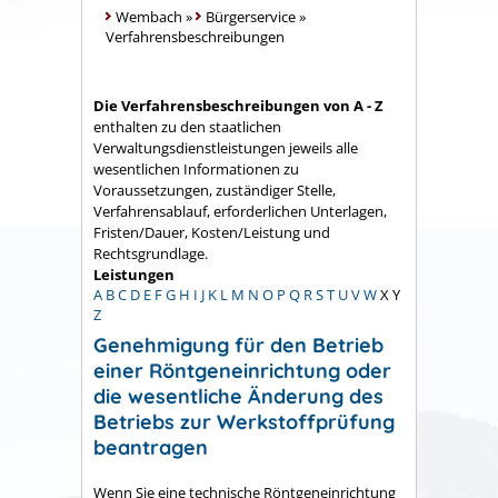
Wembach
»
Bürgerservice
»
Verfahrensbeschreibungen
Die Verfahrensbeschreibungen von A - Z
enthalten zu den staatlichen
Verwaltungsdienstleistungen jeweils alle
wesentlichen Informationen zu
Voraussetzungen, zuständiger Stelle,
Verfahrensablauf, erforderlichen Unterlagen,
Fristen/Dauer, Kosten/Leistung und
Rechtsgrundlage.
Leistungen
A
B
C
D
E
F
G
H
I
J
K
L
M
N
O
P
Q
R
S
T
U
V
W
X
Y
Z
Genehmigung für den Betrieb
einer Röntgeneinrichtung oder
die wesentliche Änderung des
Betriebs zur Werkstoffprüfung
beantragen
Wenn Sie eine technische Röntgeneinrichtung