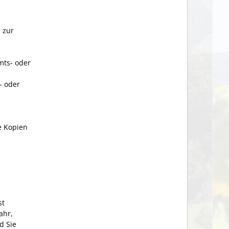
 zur
mts- oder
- oder
e Kopien
st
ahr,
d Sie