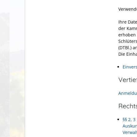
Verwendu
Ihre Dat
der Kamm
erhoben 
Schlüter
(DTBl.) a
Die Einh
Einver
Verti
Anmeldun
Recht
§§ 2, 
Auskun
Verwal