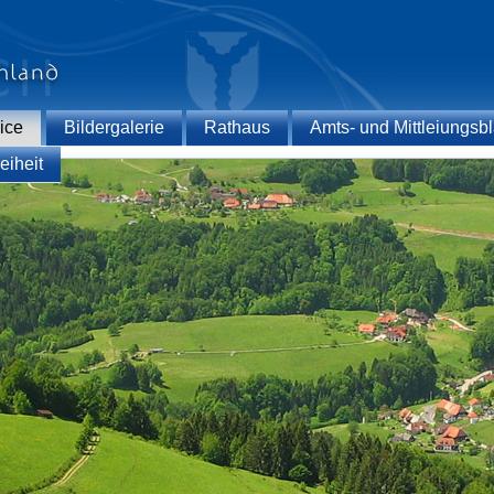
ice
Bildergalerie
Rathaus
Amts- und Mittleiungsbl
eiheit