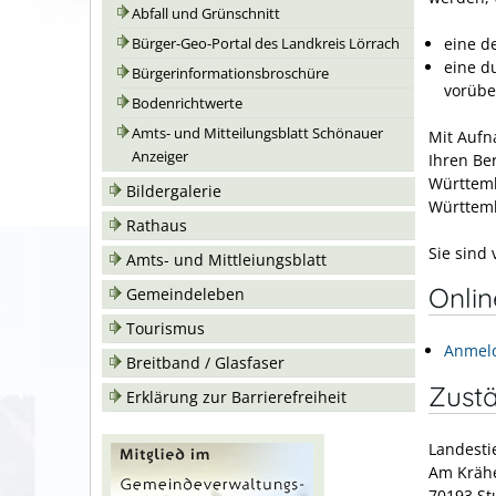
Abfall und Grünschnitt
eine d
Bürger-Geo-Portal des Landkreis Lörrach
eine d
Bürgerinformationsbroschüre
vorübe
Bodenrichtwerte
Amts- und Mitteilungsblatt Schönauer
Mit Aufn
Anzeiger
Ihren Be
Württemb
Bildergalerie
Württemb
Rathaus
Sie sind
Amts- und Mittleiungsblatt
Onli
Gemeindeleben
Tourismus
Anmel
Breitband / Glasfaser
Zustä
Erklärung zur Barrierefreiheit
Landest
Am Kräh
70193 St