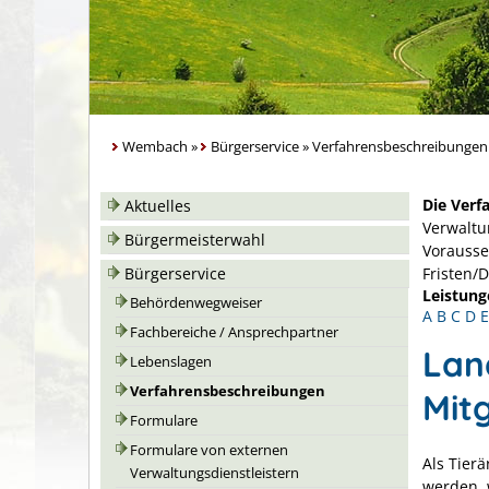
Wembach
»
Bürgerservice
»
Verfahrensbeschreibungen
Die Verf
Aktuelles
Verwaltu
Bürgermeisterwahl
Vorausse
Bürgerservice
Fristen/
Leistung
Behördenwegweiser
A
B
C
D
E
Fachbereiche / Ansprechpartner
Lan
Lebenslagen
Verfahrensbeschreibungen
Mit
Formulare
Formulare von externen
Als Tierä
Verwaltungsdienstleistern
werden, 