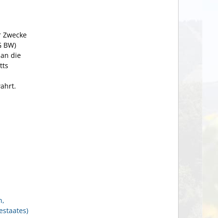
r Zwecke
G BW)
 an die
tts
ahrt.
n,
staates)