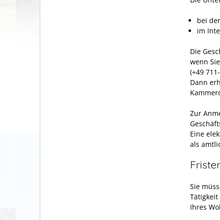
bei de
im Int
Die Gesc
wenn Sie
(+49 711
Dann erh
Kammero
Zur Anme
Geschäft
Eine ele
als amtl
Friste
Sie müss
Tätigkei
Ihres Wo