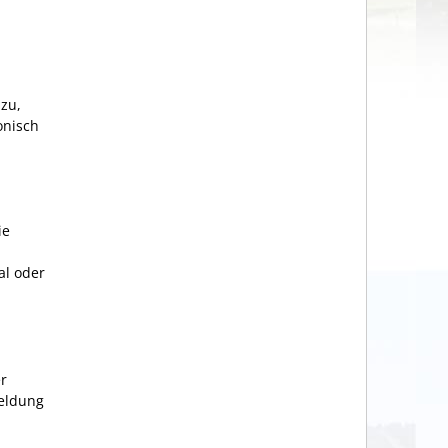
 zu,
onisch
ie
al oder
r
meldung