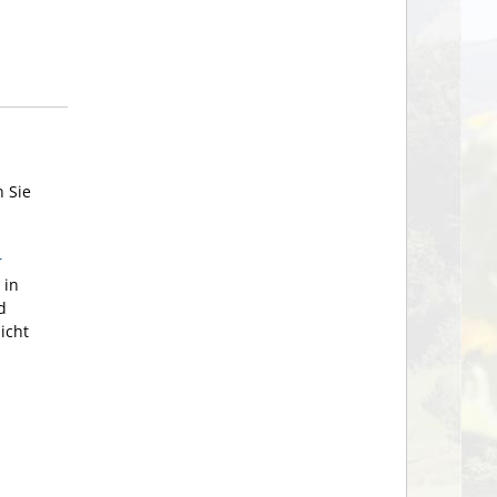
 Sie
r
 in
d
icht