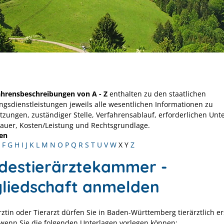
ahrensbeschreibungen von A - Z
enthalten zu den staatlichen
ngsdienstleistungen jeweils alle wesentlichen Informationen zu
tzungen, zuständiger Stelle, Verfahrensablauf, erforderlichen Unt
Dauer, Kosten/Leistung und Rechtsgrundlage.
en
F
G
H
I
J
K
L
M
N
O
P
Q
R
S
T
U
V
W
X
Y
Z
destierärztekammer -
gliedschaft anmelden
rztin oder Tierarzt dürfen Sie in Baden-Württemberg tierärztlich ers
wenn Sie die folgenden Unterlagen vorlegen können: