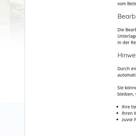
vom Beitr
Bearb
Die Bear
Unterlag
In der Re
Hinwe
Durch ei
automati
Sie könn
bleiben,
Ihre ti
Ihren W
zuvor 