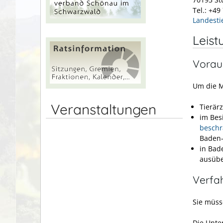
Tel.: +49
Landest
Leist
Vorau
Um die M
Veranstaltungen
Tierärz
im Bes
beschr
Baden-
in Bad
ausübe
Verfa
Sie müss
Die Unte