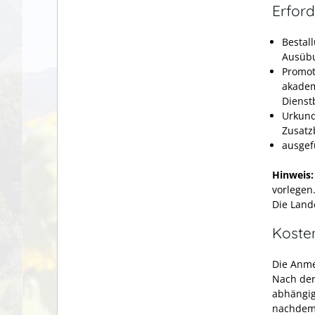
Erford
Bestal
Ausübu
Promot
akadem
Dienst
Urkund
Zusatz
ausgef
Hinweis
vorlegen
Die Land
Koste
Die Anme
Nach der
abhängig 
nachdem 